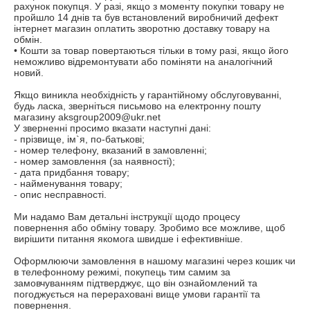
рахунок покупця. У разі, якщо з моменту покупки товару не 
пройшло 14 днів та був встановлений виробничий дефект 
інтернет магазин оплатить зворотню доставку товару на 
обмін.

• Кошти за товар повертаються тільки в тому разі, якщо його 
неможливо відремонтувати або поміняти на аналогічний 
новий.

Якщо виникла необхідність у гарантійному обслуговуванні, 
будь ласка, зверніться письмово на електронну пошту 
магазину aksgroup2009@ukr.net

У зверненні просимо вказати наступні дані:

- прізвище, ім`я, по-батькові;

- номер телефону, вказаний в замовленні;

- номер замовлення (за наявності);

- дата придбання товару;

- найменування товару;

- опис несправності.

Ми надамо Вам детальні інструкції щодо процесу 
повернення або обміну товару. Зробимо все можливе, щоб 
вирішити питання якомога швидше і ефективніше.

Оформлюючи замовлення в нашому магазині через кошик чи 
в телефонному режимі, покупець тим самим за 
замовчуванням підтверджує, що він ознайомлений та 
погоджується на перераховані вище умови гарантії та 
повернення.
