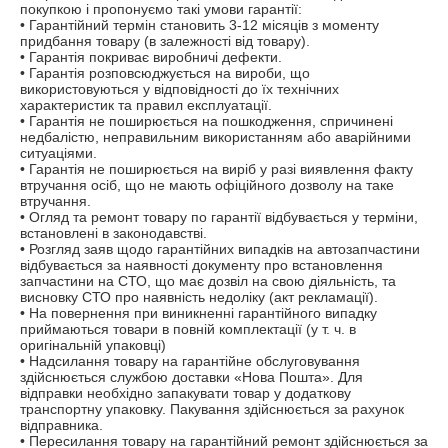
покупкою і пропонуємо такі умови гарантії:

• Гарантійний термін становить 3-12 місяців з моменту 
придбання товару (в залежності від товару).

• Гарантія покриває виробничі дефекти.

• Гарантія розповсюджується на вироби, що 
використовуються у відповідності до їх технічних 
характеристик та правил експлуатації.

• Гарантія не поширюється на пошкодження, спричинені 
недбалістю, неправильним використанням або аварійними 
ситуаціями.

• Гарантія не поширюється на виріб у разі виявлення факту 
втручання осіб, що не мають офіційного дозволу на таке 
втручання.

• Огляд та ремонт товару по гарантії відбувається у терміни, 
встановлені в законодавстві.

• Розгляд заяв щодо гарантійних випадків на автозапчастини 
відбувається за наявності документу про встановлення 
запчастини на СТО, що має дозвіл на свою діяльність, та 
висновку СТО про наявність недоліку (акт рекламації).

• На повернення при виникненні гарантійного випадку 
приймаються товари в повній комплектації (у т. ч. в 
оригінальній упаковці)

• Надсилання товару на гарантійне обслуговування 
здійснюється службою доставки «Нова Пошта». Для 
відправки необхідно запакувати товар у додаткову 
транспортну упаковку. Пакування здійснюється за рахунок 
відправника.

• Пересилання товару на гарантійний ремонт здійснюється за 