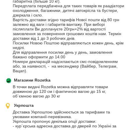
габаритна (більше 10 кг).

Передплата передбачена для таких товарів як раадіатори 
охолодження, багажники, дитячі автокрісла та бустери, 
дзеркала і скло.

Вартість доставки згідно тарифів Нової пошти від 80 грн 
залежно від ваги і габаритів вантажу. При виборі 
післяплати Ви доплачуєте 20грн+2% від вартості 
замовлення за повернення грошових коштів нам. Термін 
доставки від 1 до 3 робочих днів. 

Посилки Новою Поштою відправляються кожен день, крім 
неділі. 

Для відправлення посилки день у день, замовлення 
бажано оформити до 14.00

Номери декларацій надсилаються смс-повідомленням 
або, за наявності, -  на месенджер (Вайбер, Телеграм, 
Вацап).
Магазини Rozetka
В точки видачі Rozetka можна відправляти товари 
довжиною до 120 см і фактичною вагою до 15 кг, 
об`ємною вагою до 30 кг
Укрпошта
Доставка Укрпоштою здійснюється за тарифами та 
умовами компанії-перевізника. 

Укрпошта пропонує декілька опції доставки:

- кур`єрська адресна доставка до дверей по Україні за 