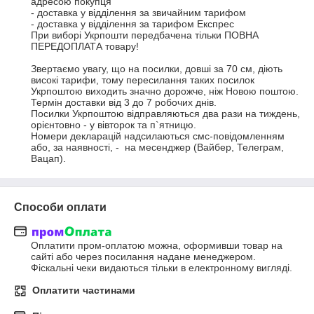
адресою покупця

- доставка у відділення за звичайним тарифом

- доставка у відділення за тарифом Експрес

При виборі Укрпошти передбачена тільки ПОВНА 
ПЕРЕДОПЛАТА товару! 

Звертаємо увагу, що на посилки, довші за 70 см, діють 
високі тарифи, тому пересилання таких посилок 
Укрпоштою виходить значно дорожче, ніж Новою поштою.

Термін доставки від 3 до 7 робочих днів.

Посилки Укрпоштою відправляються два рази на тиждень, 
орієнтовно - у вівторок та п`ятницю. 

Номери декларацій надсилаються смс-повідомленням 
або, за наявності, -  на месенджер (Вайбер, Телеграм, 
Вацап).
Способи оплати
Оплатити пром-оплатою можна, оформивши товар на 
сайті або через посилання надане менеджером.

Фіскальні чеки видаються тільки в електронному вигляді.
Оплатити частинами