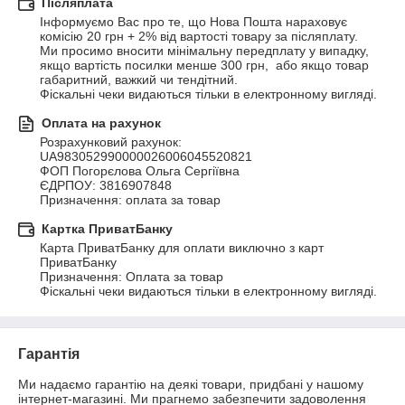
Післяплата
Інформуємо Вас про те, що Нова Пошта нараховує 
комісію 20 грн + 2% від вартості товару за післяплату.

Ми просимо вносити мінімальну передплату у випадку, 
якщо вартість посилки менше 300 грн,  або якщо товар 
габаритний, важкий чи тендітний.

Фіскальні чеки видаються тільки в електронному вигляді.
Оплата на рахунок
Розрахунковий рахунок: 
UA983052990000026006045520821

ФОП Погорєлова Ольга Сергіївна

ЄДРПОУ: 3816907848

Призначення: оплата за товар
Картка ПриватБанку
Карта ПриватБанку для оплати виключно з карт 
ПриватБанку

Призначення: Оплата за товар

Фіскальні чеки видаються тільки в електронному вигляді.
Гарантія
Ми надаємо гарантію на деякі товари, придбані у нашому 
інтернет-магазині. Ми прагнемо забезпечити задоволення 