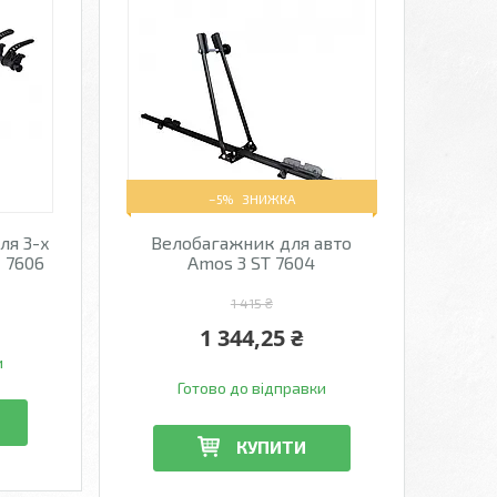
–5%
ля 3-х
Велобагажник для авто
 7606
Amos 3 ST 7604
1 415 ₴
1 344,25 ₴
и
Готово до відправки
КУПИТИ