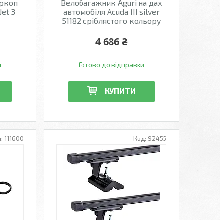
аркоп
Велобагажник Aguri на дах
Jet 3
автомобіля Acuda III silver
51182 сріблястого кольору
4 686 ₴
и
Готово до відправки
КУПИТИ
111600
92455