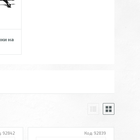
ики на
92842
92839