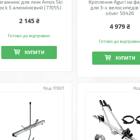
агажник для лиж Amos Ski
Кріплення Aguri на ф
ock 5 алюмінієвий (7705S)
для 3-х велосипедів 
silver 50426
2 145 ₴
4 979 ₴
Готово до відправки
Готово до відправк
КУПИТИ
КУПИТИ
111601