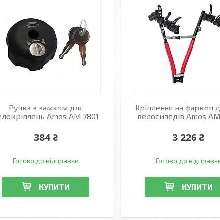
Ручка з замком для
Кріплення на фаркоп д
елокріплень Amos АМ 7801
велосипедів Amos AM
384 ₴
3 226 ₴
Готово до відправки
Готово до відправк
КУПИТИ
КУПИТИ