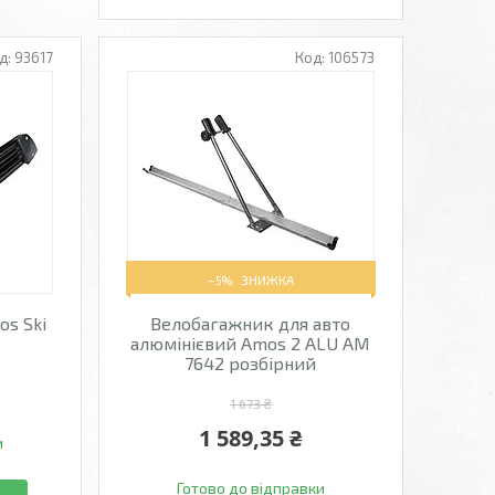
93617
106573
–5%
s Ski
Велобагажник для авто
алюмінієвий Amos 2 ALU AM
7642 розбірний
1 673 ₴
1 589,35 ₴
и
Готово до відправки