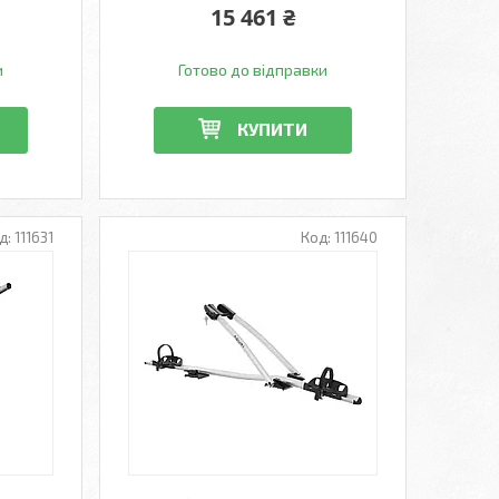
15 461 ₴
и
Готово до відправки
КУПИТИ
111631
111640