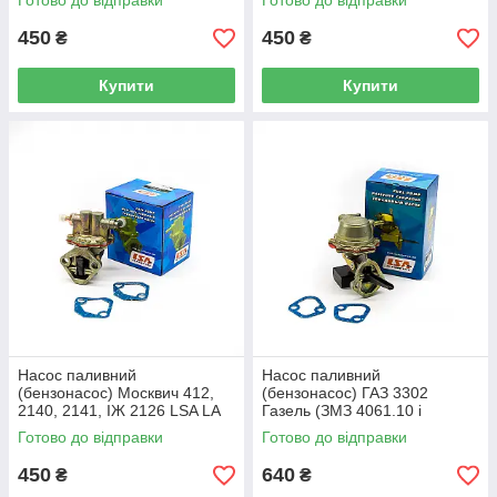
Готово до відправки
Готово до відправки
450
450
₴
₴
Купити
Купити
Насос паливний
Насос паливний
(бензонасос) Москвич 412,
(бензонасос) ГАЗ 3302
2140, 2141, ІЖ 2126 LSA LA
Газель (ЗМЗ 4061.10 і
412-1106010
4063.10) LSA LA 4061-
Готово до відправки
Готово до відправки
1106010
450
640
₴
₴