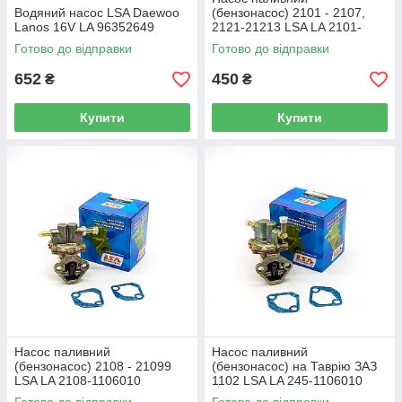
Водяний насос LSA Daewoo
(бензонасос) 2101 - 2107,
Lanos 16V LA 96352649
2121-21213 LSA LA 2101-
1106010
Готово до відправки
Готово до відправки
652
450
₴
₴
Купити
Купити
Насос паливний
Насос паливний
(бензонасос) 2108 - 21099
(бензонасос) на Таврію ЗАЗ
LSA LA 2108-1106010
1102 LSA LA 245-1106010