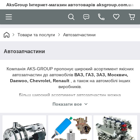
AksGroup Інтернет-магазин автотоварів aksgroup.com.ua
Товари та послуги
Автозапчастини
Автозапчастини
Компанія AKS-GROUP пропонує широкий асортимент якісних
автозапчастин до автомобілів
ВАЗ, ГАЗ, ЗАЗ, Москвич,
Daewoo, Chevrolet, Renault
, а також на автомобілі інших
виробників.
Більш широкий асортимент автозапчастин можна
переглянути та замовити на другому нашому сайті http://lsa-
Показати все
automotive.com.ua/