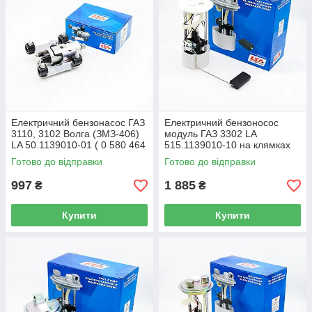
Електричний бензонасос ГАЗ
Електричний бензоносос
3110, 3102 Волга (ЗМЗ-406)
модуль ГАЗ 3302 LA
LA 50.1139010-01 ( 0 580 464
515.1139010-10 на клямках
038 ) під шланг+кріплення
Готово до відправки
Готово до відправки
997
1 885
₴
₴
Купити
Купити