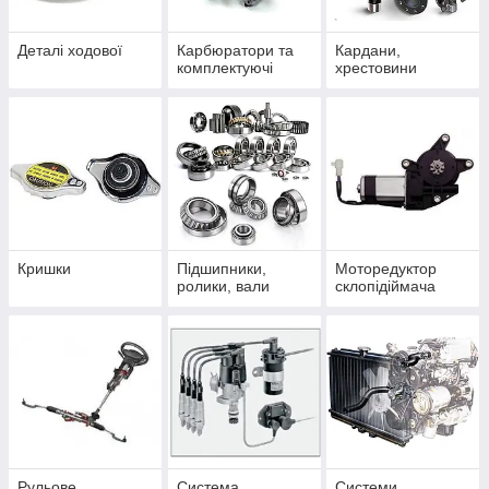
Деталі ходової
Карбюратори та
Кардани,
комплектуючі
хрестовини
Кришки
Підшипники,
Моторедуктор
ролики, вали
склопідіймача
Рульове
Система
Системи