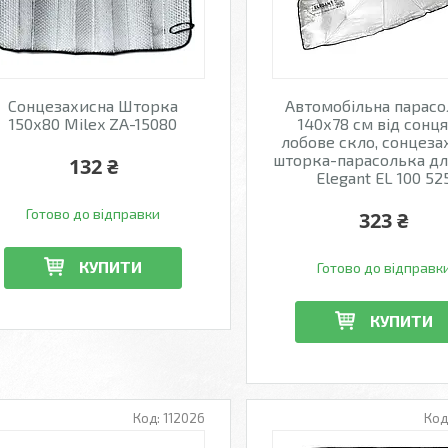
Сонцезахисна Шторка
Автомобільна парас
150х80 Milex ZA-15080
140х78 см від сонця
лобове скло, сонцеза
шторка-парасолька дл
132 ₴
Elegant EL 100 52
Готово до відправки
323 ₴
КУПИТИ
Готово до відправк
КУПИТИ
112026