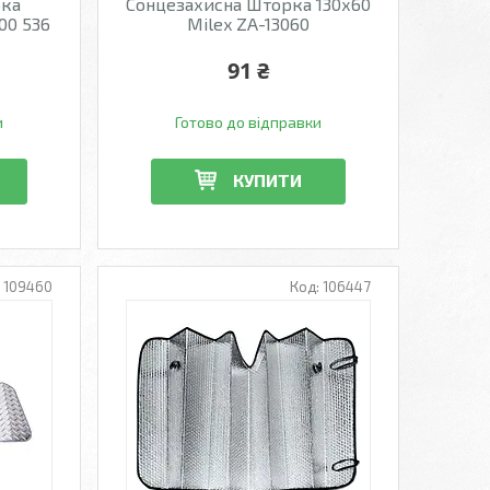
рка
Сонцезахисна Шторка 130х60
100 536
Milex ZA-13060
91 ₴
и
Готово до відправки
КУПИТИ
109460
106447