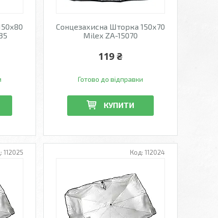
150х80
Сонцезахисна Шторка 150х70
535
Milex ZA-15070
119 ₴
и
Готово до відправки
КУПИТИ
112025
112024