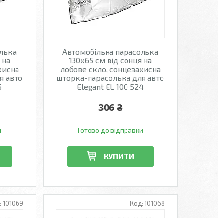
олька
Автомобільна парасолька
 на
130х65 см від сонця на
хисна
лобове скло, сонцезахисна
я авто
шторка-парасолька для авто
5
Elegant EL 100 524
306 ₴
и
Готово до відправки
КУПИТИ
101069
101068