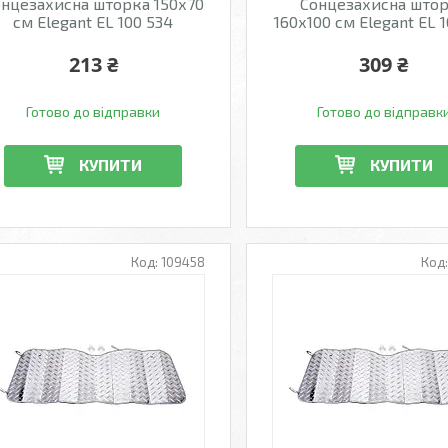
нцезахисна шторка 150х70
Сонцезахисна што
см Elegant EL 100 534
160х100 см Elegant EL 
213 ₴
309 ₴
Готово до відправки
Готово до відправк
КУПИТИ
КУПИТИ
109458