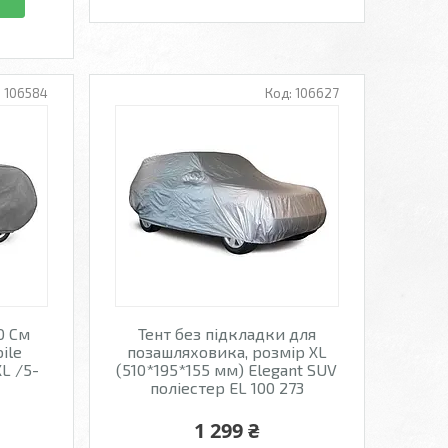
106584
106627
0 См
Тент без підкладки для
ile
позашляховика, розмір XL
XL /5-
(510*195*155 мм) Elegant SUV
поліестер EL 100 273
1 299 ₴