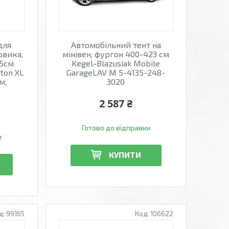
для
Автомобільний тент на
овика,
мінівен, фургон 400-423 см
45см
Kegel-Blazusiak Mobile
ton XL
GarageLAV M 5-4135-248-
м,
3020
2 587 ₴
Готово до відправки
и
КУПИТИ
99165
106622