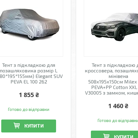
Тент з підкладкою для
Тент з підкладкою 
позашляховика розмір L
кроссовера, позашлях
80*195*155мм) Elegant SUV
мінівена
PEVA EL 100 262
508х195х150см Milex
PEVA+PP Cotton XXL 
V30005 з замком, ки
1 855 ₴
1 460 ₴
Готово до відправки
Готово до відправк
КУПИТИ
КУПИТИ