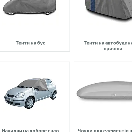
Тенти на бус
Тенти на автобудин
причіпи
Накидки на лобове скло
Чохли для елементів а