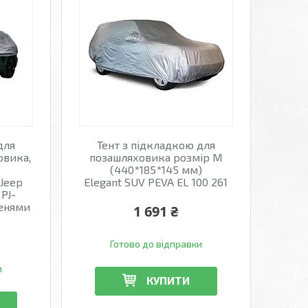
для
Тент з підкладкою для
овика,
позашляховика розмір M
(440*185*145 мм)
 Jeep
Elegant SUV PEVA EL 100 261
PJ-
шенями
1 691 ₴
Готово до відправки
и
КУПИТИ