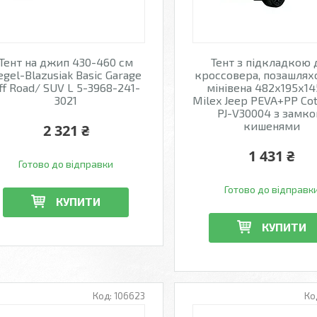
Тент на джип 430-460 см
Тент з підкладкою 
egel-Blazusiak Basic Garage
кроссовера, позашлях
ff Road/ SUV L 5-3968-241-
мінівена 482х195х1
3021
Milex Jeep PEVA+PP Cot
PJ-V30004 з замко
кишенями
2 321 ₴
1 431 ₴
Готово до відправки
Готово до відправк
КУПИТИ
КУПИТИ
106623