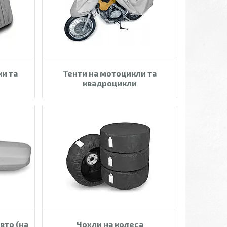
ки та
Тенти на мотоцикли та
квадроцикли
вто (на
Чохли на колеса