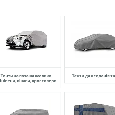
Тенти на позашляховики,
Тенти для седанів та
інівени, пікапи, кроссовери