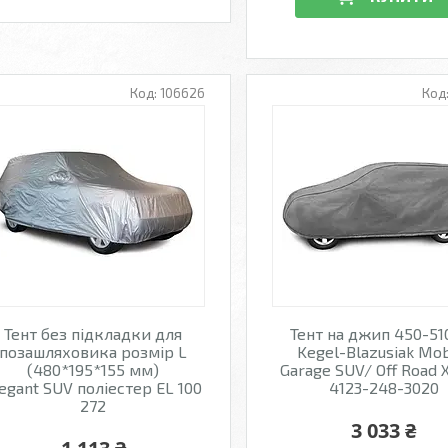
106626
Тент без підкладки для
Тент на джип 450-51
позашляховика розмір L
Kegel-Blazusiak Mob
(480*195*155 мм)
Garage SUV/ Off Road 
egant SUV поліестер EL 100
4123-248-3020
272
3 033 ₴