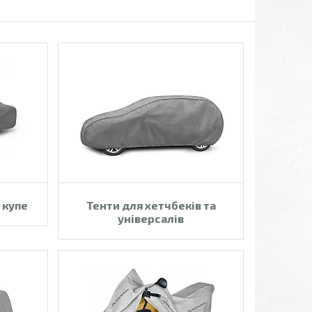
 купе
Тенти для хетчбеків та
універсалів