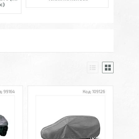
с)
99164
109126