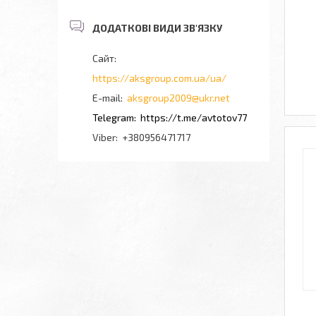
https://aksgroup.com.ua/ua/
aksgroup2009@ukr.net
https://t.me/avtotov77
+380956471717