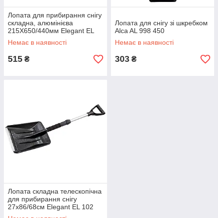
Лопата для прибирання снігу
складна, алюмінієва
Лопата для снігу зі шкребком
215Х650/440мм Elegant EL
Alca AL 998 450
102 847
Немає в наявності
Немає в наявності
515
303
₴
₴
Лопата складна телескопічна
для прибирання снігу
27х86/68см Elegant EL 102
848