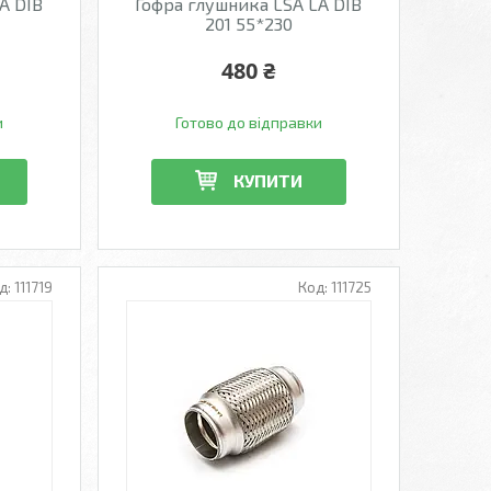
A DIB
Гофра глушника LSA LA DIB
201 55*230
480 ₴
и
Готово до відправки
КУПИТИ
111719
111725