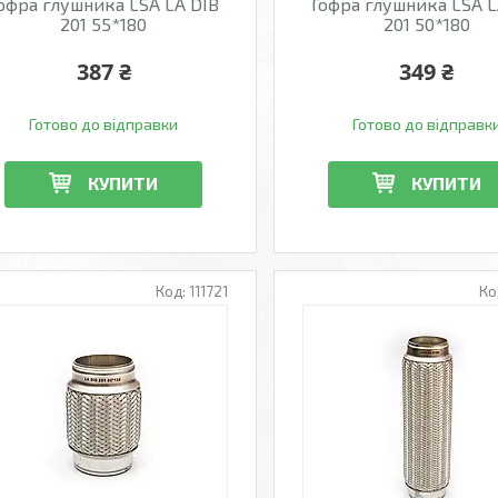
офра глушника LSA LA DIB
Гофра глушника LSA L
201 55*180
201 50*180
387 ₴
349 ₴
Готово до відправки
Готово до відправк
КУПИТИ
КУПИТИ
111721