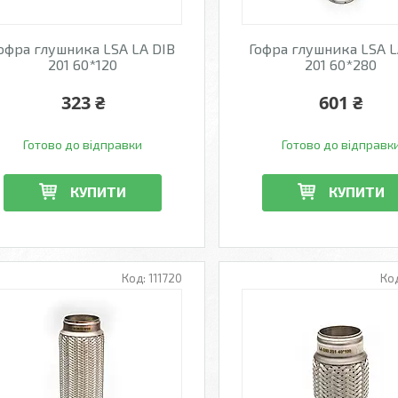
офра глушника LSA LA DIB
Гофра глушника LSA L
201 60*120
201 60*280
323 ₴
601 ₴
Готово до відправки
Готово до відправк
КУПИТИ
КУПИТИ
111720