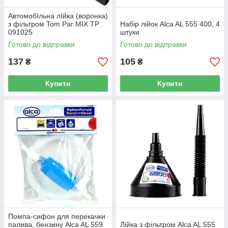
АвтомобІльна лІйка (воронка)
з фільтром Tom Par MIX TP
Набір лійок Alca AL 555 400, 4
091025
штуки
Готово до відправки
Готово до відправки
137
105
₴
₴
Купити
Купити
Помпа-сифон для перекачки
палива, бензину Alca AL 559
Лійка з фільтром Alca AL 555