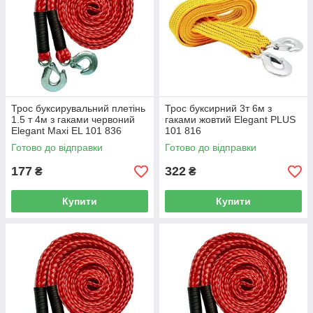
Трос буксирувальний плетінь
Трос буксирний 3т 6м з
1.5 т 4м з гаками червоний
гаками жовтий Elegant PLUS
Elegant Maxi EL 101 836
101 816
Готово до відправки
Готово до відправки
177
322
₴
₴
Купити
Купити