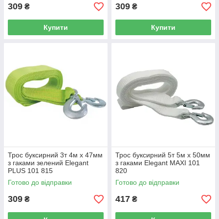
309
309
₴
₴
Купити
Купити
Трос буксирний 3т 4м х 47мм
Трос буксирний 5т 5м х 50мм
з гаками зелений Elegant
з гаками Elegant MAXI 101
PLUS 101 815
820
Готово до відправки
Готово до відправки
309
417
₴
₴