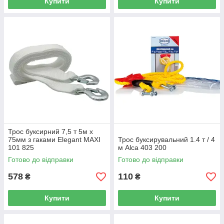
Купити
Купити
Трос буксирний 7,5 т 5м х
75мм з гаками Elegant MAXI
Трос буксирувальний 1.4 т / 4
101 825
м Alca 403 200
Готово до відправки
Готово до відправки
578
110
₴
₴
Купити
Купити