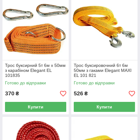
Трос буксирний 5т 6м х 50мм
Трос буксировочний 6т 6м
з карабіном Elegant EL
50мм з гаками Elegant MAXI
101835
EL 101 821
Готово до відправки
Готово до відправки
370
526
₴
₴
Купити
Купити