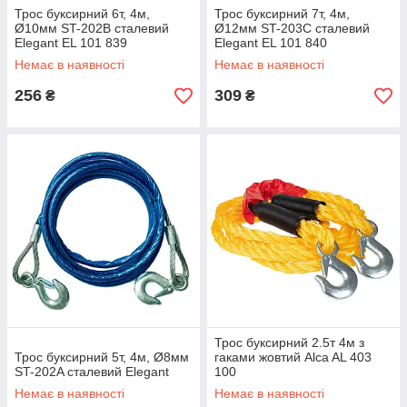
Трос буксирний 6т, 4м,
Трос буксирний 7т, 4м,
Ø10мм ST-202B сталевий
Ø12мм ST-203C сталевий
Elegant EL 101 839
Elegant EL 101 840
Немає в наявності
Немає в наявності
256
309
₴
₴
Трос буксирний 2.5т 4м з
Трос буксирний 5т, 4м, Ø8мм
гаками жовтий Alca AL 403
ST-202A сталевий Elegant
100
Немає в наявності
Немає в наявності