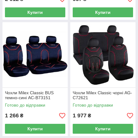
Купити
Купити
Чохли Milex Classic BUS
Чохли Milex Classic чорні AG-
темно-сині AC-B73151
C72621
Готово до відправки
Готово до відправки
1 266
1 977
₴
₴
Купити
Купити