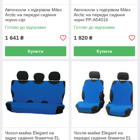
Авточохли з підігрівом Milex
Авточохли з підігрівом Milex
Arctic на передні сидіння
Arctic на передні сидіння
чорно-сірі
чорні PP-A54016
Готово до відправки
Готово до відправки
1 641
1 820
₴
₴
Купити
Купити
Чохол-майка Elegant на
Чохли-майки Elegant на
заднє сидіння блакитна EL
передні сидіння блакитні EL