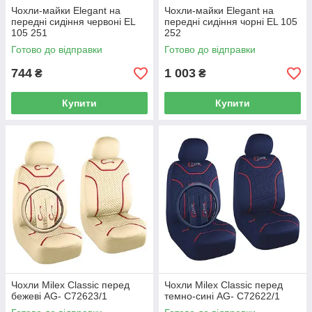
Чохли-майки Elegant на
Чохли-майки Elegant на
передні сидіння червоні EL
передні сидіння чорні EL 105
105 251
252
Готово до відправки
Готово до відправки
744
1 003
₴
₴
Купити
Купити
Чохли Milex Classic перед
Чохли Milex Classic перед
бежеві AG- C72623/1
темно-сині AG- C72622/1