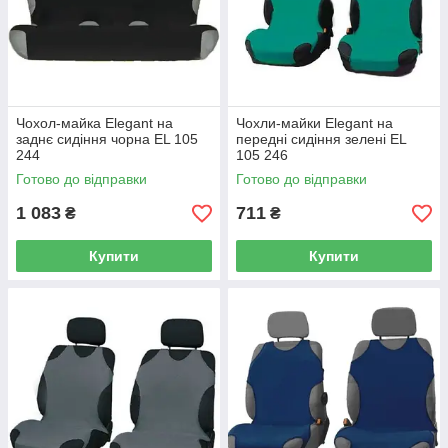
Чохол-майка Elegant на
Чохли-майки Elegant на
заднє сидіння чорна EL 105
передні сидіння зелені EL
244
105 246
Готово до відправки
Готово до відправки
1 083
711
₴
₴
Купити
Купити