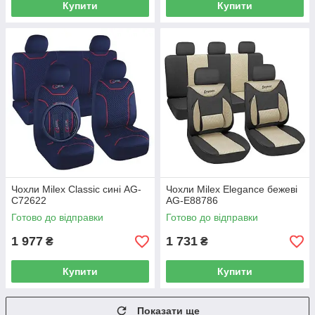
Купити
Купити
Чохли Milex Classic сині AG-
Чохли Milex Elegance бежеві
C72622
AG-E88786
Готово до відправки
Готово до відправки
1 977
1 731
₴
₴
Купити
Купити
Показати ще