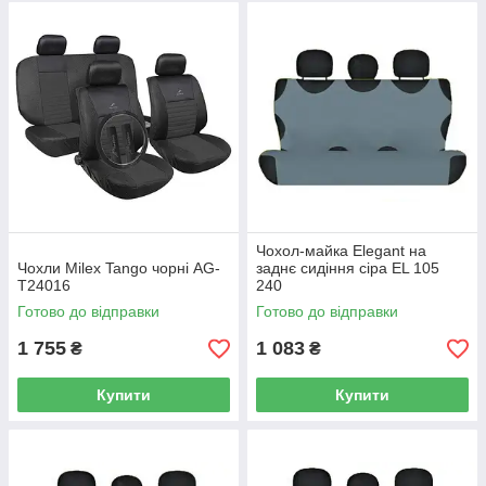
Чохол-майка Elegant на
Чохли Milex Tango чорні AG-
заднє сидіння сіра EL 105
T24016
240
Готово до відправки
Готово до відправки
1 755
1 083
₴
₴
Купити
Купити