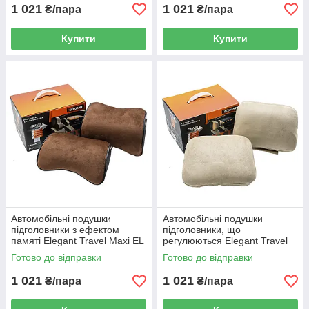
1 021
1 021
₴/пара
₴/пара
Купити
Купити
Автомобільні подушки
Автомобільні подушки
підголовники з ефектом
підголовники, що
памяті Elegant Travel Maxi EL
регулюються Elegant Travel
700 505 коричневі, 2 шт
Maxi EL 700 514 бежеві, 2 шт
Готово до відправки
Готово до відправки
1 021
1 021
₴/пара
₴/пара