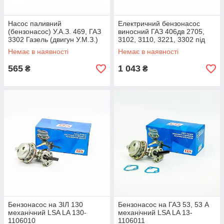
Насос паливний
Електричний бензонасос
(бензонасос) У.А.З. 469, ГАЗ
виносний ГАЗ 406дв 2705,
3302 Газель (двигун У.М.З.)
3102, 3110, 3221, 3302 під
LSA LA 451-1106010
шланг LSA LA 50-1139000
Немає в наявності
Немає в наявності
565
1 043
₴
₴
Бензонасос на ЗІЛ 130
Бензонасос на ГАЗ 53, 53 А
механічний LSA LA 130-
механічний LSA LA 13-
1106010
1106011