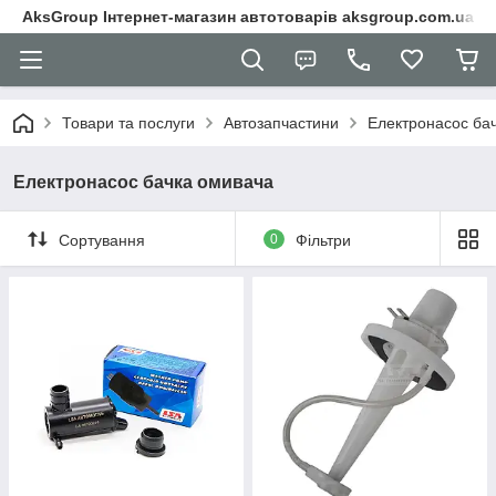
AksGroup Інтернет-магазин автотоварів aksgroup.com.ua
Товари та послуги
Автозапчастини
Електронасос ба
Електронасос бачка омивача
Сортування
0
Фільтри