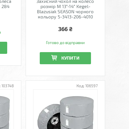
олеса
Захисний чохол на колесо
0 284
розмір М 13"-14" Kegel-
Blazusiak SEASON чорного
кольору 5-3413-206-4010
366 ₴
и
Готово до відправки
КУПИТИ
103748
106597