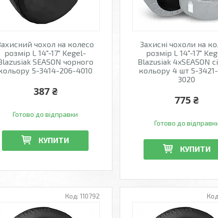
Захисний чохол на колесо
Захисні чохоли на ко
розмір L 14"-17" Kegel-
розмір L 14"-17" Keg
Blazusiak SEASON чорного
Blazusiak 4xSEASON с
кольору 5-3414-206-4010
кольору 4 шт 5-3421
3020
387 ₴
775 ₴
Готово до відправки
Готово до відправк
КУПИТИ
КУПИТИ
110792