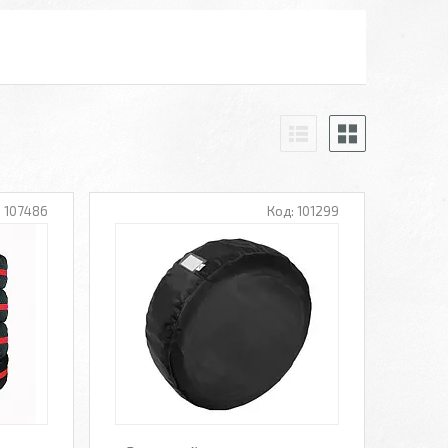
107486
101299