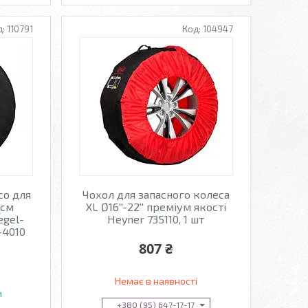
110791
104947
со для
Чохол для запасного колеса
 см
XL Ø16''-22'' преміум якості
egel-
Heyner 735110, 1 шт
-4010
807 ₴
Немає в наявності
и
+380 (95) 647-17-17