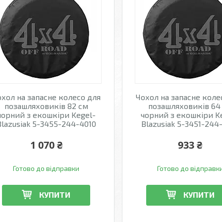
хол на запасне колесо для
Чохол на запасне коле
позашляховиків 82 см
позашляховиків 64
чорний з екошкіри Kegel-
чорний з екошкіри K
Blazusiak 5-3455-244-4010
Blazusiak 5-3451-244
1 070 ₴
933 ₴
Готово до відправки
Готово до відправк
КУПИТИ
КУПИТИ