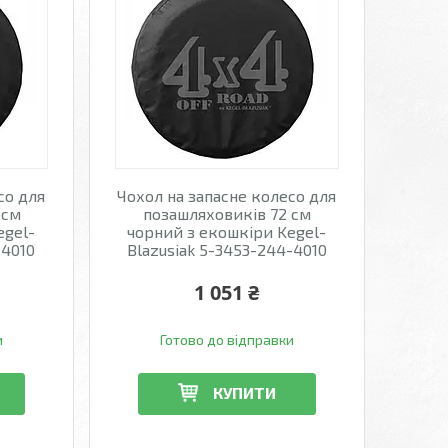
со для
Чохол на запасне колесо для
 см
позашляховиків 72 см
egel-
чорний з екошкіри Kegel-
-4010
Blazusiak 5-3453-244-4010
1 051 ₴
и
Готово до відправки
КУПИТИ