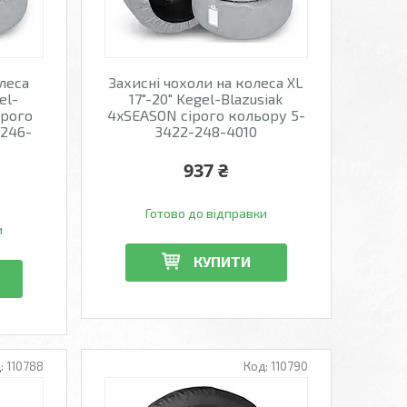
леса
Захисні чохоли на колеса XL
el-
17"-20" Kegel-Blazusiak
ірого
4xSEASON сірого кольору 5-
-246-
3422-248-4010
937 ₴
Готово до відправки
и
КУПИТИ
110788
110790