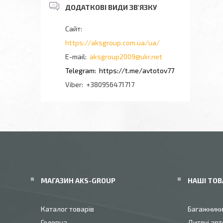
https://aksgroup.com.ua/ua/
aksgroup2009@ukr.net
https://t.me/avtotov77
+380956471717
МАГАЗИН AKS-GROUP
НАШІ ТОВ
Каталог товарів
Багажник
Головна
Дитячі авт