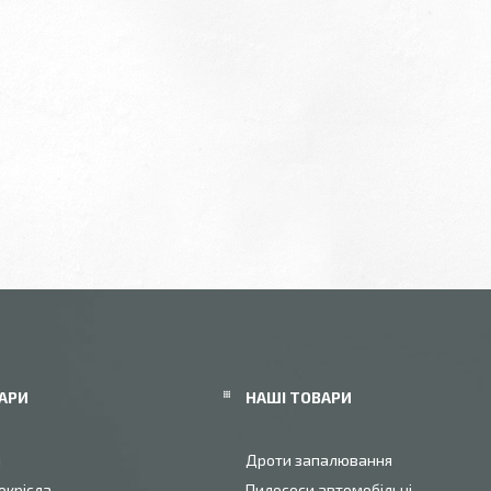
АРИ
НАШІ ТОВАРИ
и
Дроти запалювання
окрісла
Пилососи автомобільні