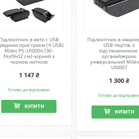
Підлокітник в авто с USB
Підлокітник в машину
рядним пристроєм (4 USB)
USB-портів, з
Milex PS-U10004 (30-
підстаканником 
34x19x12 см) чорний з
органайзером,
чорною ниткою
універсальний Milex
U10007
1 147 ₴
1 300 ₴
Готово до відправки
Готово до відправк
КУПИТИ
КУПИТИ