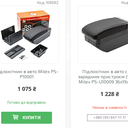
108682
длокітник в авто Milex PS-
Підлокітник в авто с
P10001
зарядним пристроєм (
Milex PS-U10009 36x19
1 075 ₴
1 228 ₴
Готово до відправки
Немає в наявності
КУПИТИ
+380 (95) 647-17-17