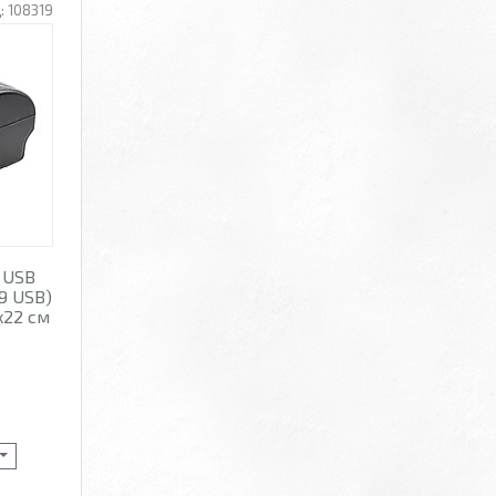
108319
 USB
9 USB)
x22 см