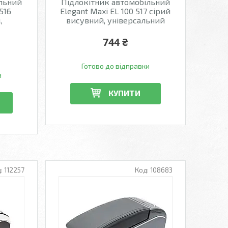
ільний
Підлокітник автомобільний
516
Elegant Maxi EL 100 517 сірий
,
висувний, універсальний
744 ₴
Готово до відправки
и
КУПИТИ
112257
108683