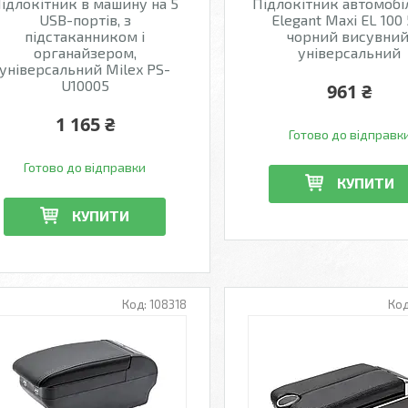
ідлокітник в машину на 5
Підлокітник автомоб
USB-портів, з
Elegant Maxi EL 100 
підстаканником і
чорний висувний
органайзером,
універсальний
універсальний Milex PS-
U10005
961 ₴
1 165 ₴
Готово до відправк
Готово до відправки
КУПИТИ
КУПИТИ
108318