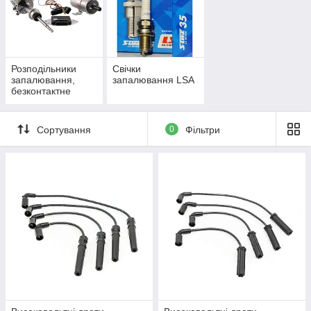
Розподільники
Свічки
запалювання,
запалювання LSA
безконтактне
запалювання БСЗ
Сортування
0
Фільтри