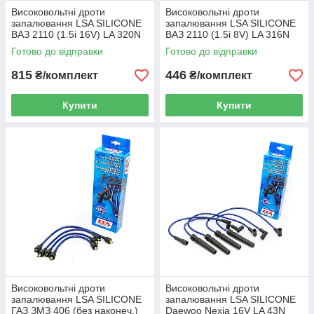
Високовольтні дроти
Високовольтні дроти
запалювання LSA SILICONE
запалювання LSA SILICONE
ВАЗ 2110 (1.5i 16V) LA 320N
ВАЗ 2110 (1.5i 8V) LA 316N
Готово до відправки
Готово до відправки
815
446
₴/комплект
₴/комплект
Купити
Купити
Високовольтні дроти
Високовольтні дроти
запалювання LSA SILICONE
запалювання LSA SILICONE
ГАЗ ЗМЗ 406 (без наконеч.)
Daewoo Nexia 16V LA 43N