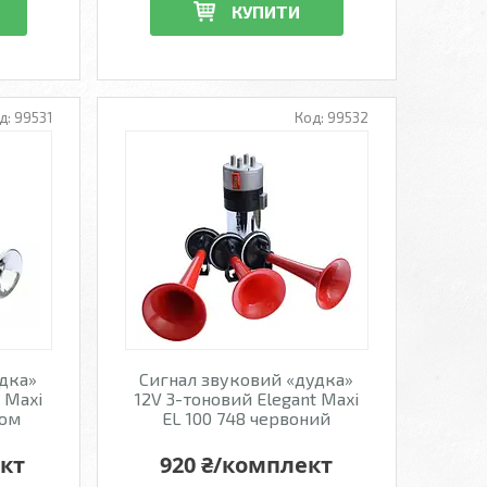
КУПИТИ
99531
99532
удка»
Сигнал звуковий «дудка»
 Maxi
12V 3-тоновий Elegant Maxi
ром
EL 100 748 червоний
ект
920 ₴/комплект