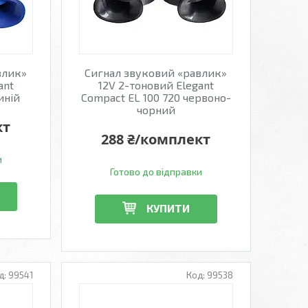
влик»
Сигнал звуковий «равлик»
ant
12V 2-тоновий Elegant
иній
Compact EL 100 720 червоно-
чорний
кт
288 ₴/комплект
и
Готово до відправки
КУПИТИ
99541
99538