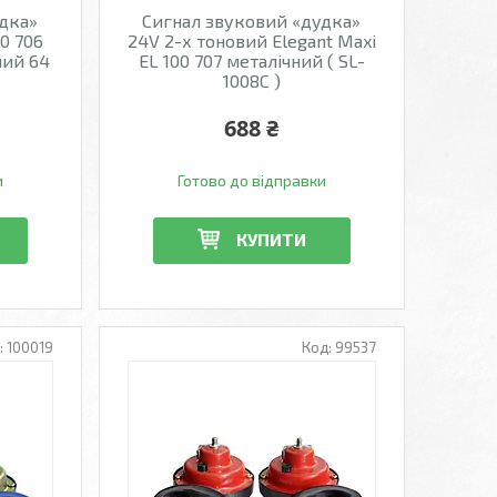
удка»
Сигнал звуковий «дудка»
00 706
24V 2-х тоновий Elegant Maxi
ний 64
EL 100 707 металічний ( SL-
1008C )
688 ₴
и
Готово до відправки
КУПИТИ
100019
99537