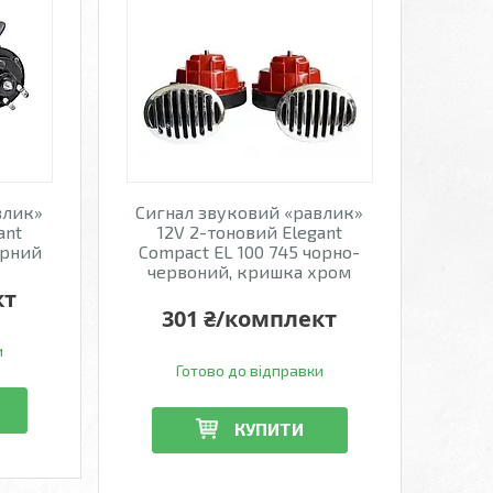
влик»
Сигнал звуковий «равлик»
ant
12V 2-тоновий Elegant
орний
Compact EL 100 745 чорно-
червоний, кришка хром
кт
301 ₴/комплект
и
Готово до відправки
КУПИТИ