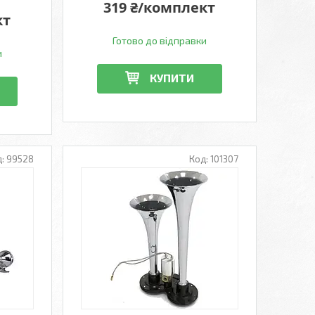
319 ₴/комплект
кт
Готово до відправки
и
КУПИТИ
99528
101307