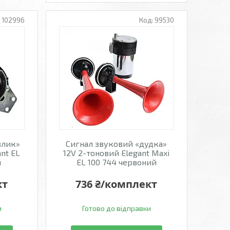
102996
99530
влик»
Сигнал звуковий «дудка»
ant EL
12V 2-тоновий Elegant Maxi
й
EL 100 744 червоний
кт
736 ₴/комплект
и
Готово до відправки