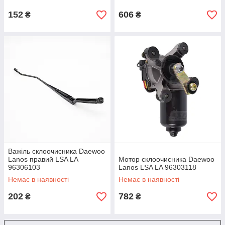
152
606
₴
₴
Важіль склоочисника Daewoo
Lanos правий LSA LA
Мотор склоочисника Daewoo
96306103
Lanos LSA LA 96303118
Немає в наявності
Немає в наявності
202
782
₴
₴