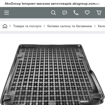
AksGroup Інтернет-магазин автотоварів aksgroup.com.ua
Товари та послуги
Килими салону та багажника
Кили