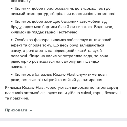
без запаху.
Килимки добре пристосовані як до високих, так і до
низький температур, зберігаючи еластичність на морозі.
Килимок добре захищає багажник автомобіля від
бруду, адже має бортики біля 3 см висотою. Водночас,
килимок виглядає гарно і естетично.
Особлива фактура килимка забезпечує антиковзкий
ефект та сприяє тому, що весь бруд залишаються
внизу, а речі стоять на підвищеній чистій та сухій
поверхні. Якщо на килимок потрапляє вода, то вона
рівномірно розтікається на самому дні і швидко
висихає.
Килимок в багажник Rezaw-Plast служитиме довгі
роки, оскільки він міцний та стійкий до витирання.
Килимки Rezaw-Plast користуються широким попитом серед
власників автомобілів, адже вони дійсно якісні, гарні, безпечні
та практичні.
Приховати