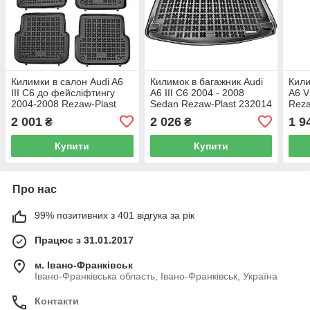
Килимки в салон Audi A6
Килимок в багажник Audi
Кили
III C6 до фейсліфтингу
A6 III C6 2004 - 2008
A6 V
2004-2008 Rezaw-Plast
Sedan Rezaw-Plast 232014
Reza
200303
2 001
2 026
1 9
₴
₴
Купити
Купити
Про нас
99% позитивних з 401 відгука за рік
Працює з 31.01.2017
м. Івано-Франківськ
Івано-Франківська область, Івано-Франківськ, Україна
Контакти