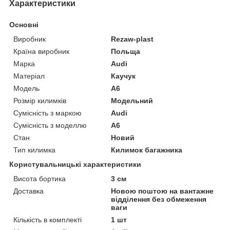
Характеристики
Основні
Виробник
Rezaw-plast
Країна виробник
Польща
Марка
Audi
Матеріал
Каучук
Модель
A6
Розмір килимків
Модельний
Сумісність з маркою
Audi
Сумісність з моделлю
A6
Стан
Новий
Тип килимка
Килимок багажника
Користувальницькі характеристики
Висота бортика
3 см
Доставка
Новою поштою на вантажне
відділення без обмеження
ваги
Кількість в комплекті
1 шт