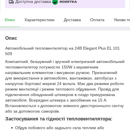
Доступна доставка
Опис
Характеристики
Доставка
Оплата
Умови п
Опис
Автомобільний тепловентилятор на 24В Elegant Plus EL 101
509
Компактний, безшумний і зручний електричний автомобільний
тепловентилятор потужністю 150W з керамічним
нагрівальним елементом і висувною ручкою. Призначений
для використання в автомобілях, вантажівках, автобусах з
напругою бортової мережі 24 вольта. Має два режими роботи:
режим вентиляції і режим теплового обдування. Провід для
підключення обладнаний штекером в гніздо прикурювача
автомобіля. Всередині штекера є запобіжник на 15 А.
Встановлюється з допомогою знімного двостороннього скотчу
або за допомогою саморізів.
Застосування та гідності тепловентилятора:
Обдув лобового або заднього скла теплим або