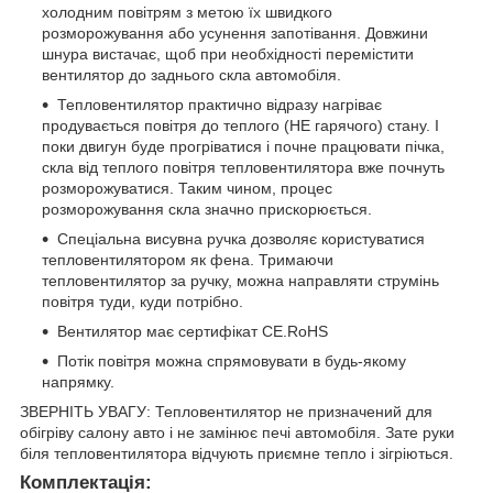
холодним повітрям з метою їх швидкого
розморожування або усунення запотівання. Довжини
шнура вистачає, щоб при необхідності перемістити
вентилятор до заднього скла автомобіля.
Тепловентилятор практично відразу нагріває
продувається повітря до теплого (НЕ гарячого) стану. І
поки двигун буде прогріватися і почне працювати пічка,
скла від теплого повітря тепловентилятора вже почнуть
розморожуватися. Таким чином, процес
розморожування скла значно прискорюється.
Спеціальна висувна ручка дозволяє користуватися
тепловентилятором як фена. Тримаючи
тепловентилятор за ручку, можна направляти струмінь
повітря туди, куди потрібно.
Вентилятор має сертифікат CE.RoHS
Потік повітря можна спрямовувати в будь-якому
напрямку.
ЗВЕРНІТЬ УВАГУ: Тепловентилятор не призначений для
обігріву салону авто і не замінює печі автомобіля. Зате руки
біля тепловентилятора відчують приємне тепло і зігріються.
Комплектація: