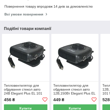
Повернення товару впродовж 14 днів за домовленістю
Всі умови повернення
Подібні товари компанії
Тепловентилятор для
Тепловентилятор для
Тепл
обдування стекол авто
обдування стекол авто
12В,
24В Elegant Plus EL 101
12В,150Вт Elegant Plus EL
101 
509
101 506
456
449
528
₴
₴
Купити
Купити