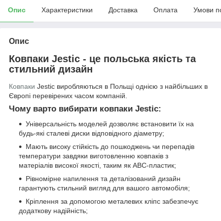
Опис
Характеристики
Доставка
Оплата
Умови п
Опис
Ковпаки Jestic - це польська якість та
стильний дизайн
Ковпаки
Jestic виробляються в Польщі однією з найбільших в
Європі перевірених часом компаній.
Чому варто вибирати ковпаки Jestic:
Універсальність моделей дозволяє встановити їх на
будь-які сталеві диски відповідного діаметру;
Мають високу стійкість до пошкоджень чи перепадів
температури завдяки виготовленню ковпаків з
матеріалів високої якості, таким як АВС-пластик;
Рівномірне напилення та деталізований дизайн
гарантують стильний вигляд для вашого автомобіля;
Кріплення за допомогою металевих кліпс забезпечує
додаткову надійність;