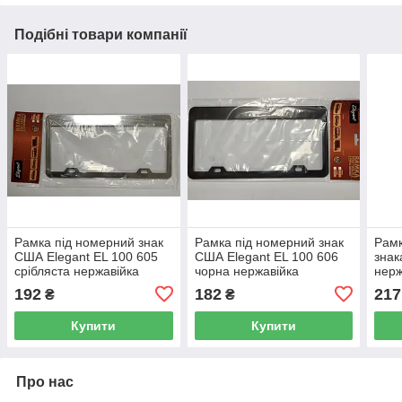
Подібні товари компанії
Рамка під номерний знак
Рамка під номерний знак
Рамк
США Elegant EL 100 605
США Elegant EL 100 606
знак
срібляста нержавійка
чорна нержавійка
нерж
31х16 см
чорн
192
182
217
₴
₴
Купити
Купити
Про нас