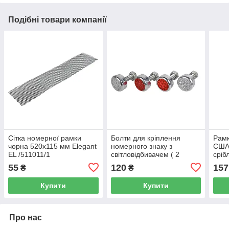
Подібні товари компанії
Сітка номерної рамки
Болти для кріплення
Рамк
чорна 520х115 мм Elegant
номерного знаку з
США 
EL /511011/1
світловідбивачем ( 2
сріб
червоні+2 білі ) Elegant EL
31х1
55
120
157
₴
₴
100 565
Купити
Купити
Про нас