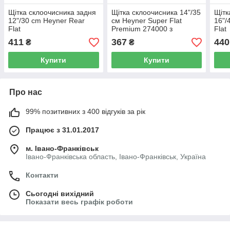
Щітка склоочисника задня
Щітка склоочисника 14"/35
Щітк
12"/30 cm Heyner Rear
см Heyner Super Flat
16"/
Flat
Premium 274000 з
Flat
набором адаптерів
411
367
440
₴
₴
Купити
Купити
Про нас
99% позитивних з 400 відгуків за рік
Працює з 31.01.2017
м. Івано-Франківськ
Івано-Франківська область, Івано-Франківськ, Україна
Контакти
Сьогодні вихідний
Показати весь графік роботи