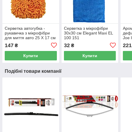
Серветка автогубка -
Серветка з мікрофібри
Аром
рукавичка з мікрофібри
30x30 см Elegant Maxi EL
дефл
для миття авто 25 Х 17 см
100 151
Joe 
Elegant Maxi EL 100 153
LJL
147
32
221
₴
₴
Купити
Купити
Подібні товари компанії