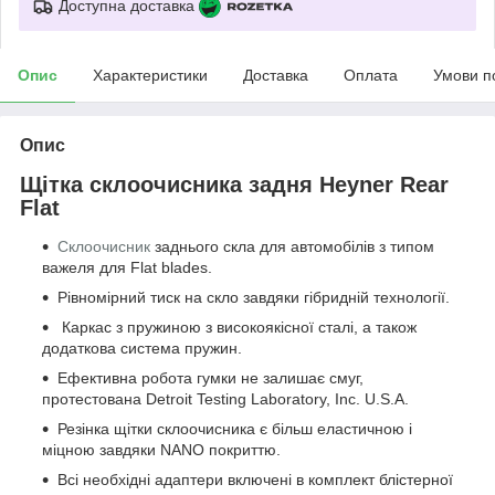
Доступна доставка
Опис
Характеристики
Доставка
Оплата
Умови п
Опис
Щітка склоочисника задня Heyner Rear
Flat
Склоочисник
заднього скла для автомобілів з типом
важеля для Flat blades.
Рівномірний тиск на скло завдяки гібридній технології.
Каркас з пружиною з високоякісної сталі, а також
додаткова система пружин.
Ефективна робота гумки не залишає смуг,
протестована Detroit Testing Laboratory, Inc. U.S.A.
Резінка щітки склоочисника є більш еластичною і
міцною завдяки NANO покриттю.
Всі необхідні адаптери включені в комплект блістерної