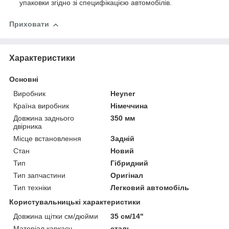
упаковки згідно зі специфікацією автомобілів.
Приховати
Характеристики
Основні
Виробник
Heyner
Країна виробник
Німеччина
Довжина заднього
350 мм
двірника
Місце встановлення
Задній
Стан
Новий
Тип
Гібридний
Тип запчастини
Оригінал
Тип техніки
Легковий автомобіль
Користувальницькі характеристики
Довжина щітки см/дюйми
35 см/14"
Матеріал каркасу
сталь