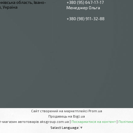
ківська область, Івано-
+380 (95) 647-17-17
, Україна
Менеджер Ольга
+380 (98) 911-32-88
Сайт створений на маркетплейсі
Prom.ua
Продавець на Bigl.ua
AksGroup Інтернет-магазин автотоварів aksgroup.com.ua |
Поскаржитися на контент
|
Політика
Select Language
▼