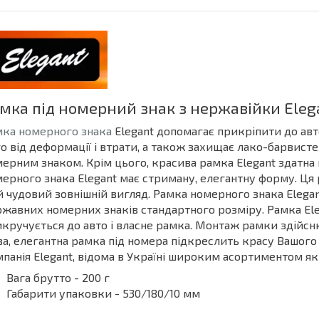
мка під номерний знак з нержавійки Eleg
мка номерного знака
Elegant допомагає прикріпити до ав
о від деформації і втрати, а також захищає лако-барвисте
ерним знаком. Крім цього, красива рамка Elegant здатна
ерного знака Elegant має стриману, елегантну форму. Ця 
й чудовий зовнішній вигляд. Рамка номерного знака Elegan
жавних номерних знаків стандартного розміру. Рамка Elega
кручується до авто і власне рамка. Монтаж рамки здійсн
а, елегантна рамка під номера підкреслить красу Вашого
панія Elegant, відома в Україні широким асортиментом як
Вага брутто - 200 г
Габарити упаковки - 530/180/10 мм