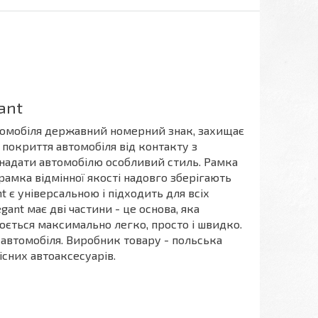
ant
томобіля державний номерний знак, захищає
 покриття автомобіля від контакту з
 надати автомобілю особливий стиль. Рамка
рамка відмінної якості надовго зберігають
t є універсальною і підходить для всіх
nt має дві частини - це основа, яка
юється максимально легко, просто і швидко.
 автомобіля. Виробник товару - польська
існих автоаксесуарів.