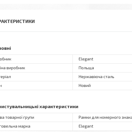
РАКТЕРИСТИКИ
новні
обник
Elegant
їна виробник
Польща
еріал
Нержавіюча сталь
н
Новий
ристувальницькі характеристики
ва товарної групи
Рамки для номерного знак
говельна марка
Elegant