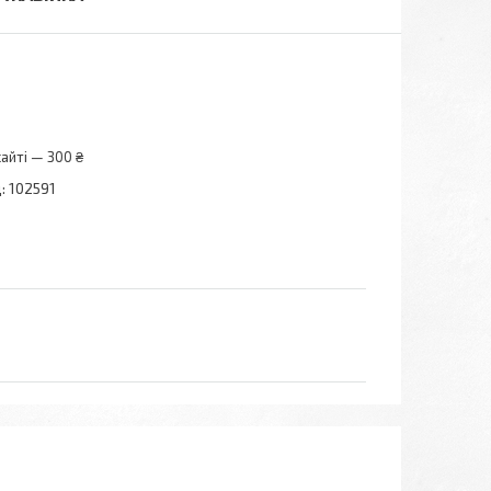
айті — 300 ₴
:
102591