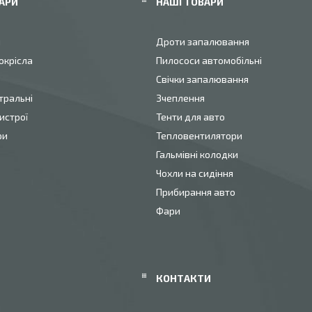
АРИ
НАШІ ТОВАРИ
и
Дроти запалювання
окрісла
Пилососи автомобільні
Свічки запалювання
тральні
Зчеплення
истрої
Тенти для авто
ри
Тепловентилятори
Гальмівні колодки
Чохли на сидіння
Прибирання авто
Фари