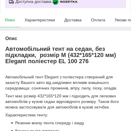
Доступна доставка
Опис
Характеристики
Доставка
Оплата
Умови п
Опис
Автомобільний тент на седан, без
підкладки, розмір М (432*165*120 мм)
Elegant поліестер EL 100 276
Автомобільний тент Elegant з поліестера створений для
захисту Вашого авто від шкідливих впливів зовшінього
середовища: сонячних променів, вітру, пилу, піску, опадів.
Тент має розмір 432*165*120 мм і підходить для легкових
автомобілів у кузові седан відповідного розміру. Також його
можна застосовувати для автомобілів в кузові хетчбек.
Характеристики тенту:
Резинки внизу тента спереду і ззаду
Кишеньки під дзеркала