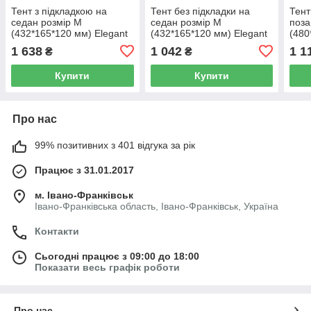
Тент з підкладкою на
Тент без підкладки на
Тент
седан розмір М
седан розмір М
поза
(432*165*120 мм) Elegant
(432*165*120 мм) Elegant
(480
PEVA EL 100 266
поліестер EL 100 276
Eleg
1 638
1 042
1 1
₴
₴
100 
Купити
Купити
Про нас
99% позитивних з 401 відгука за рік
Працює з 31.01.2017
м. Івано-Франківськ
Івано-Франківська область, Івано-Франківськ, Україна
Контакти
Сьогодні працює з 09:00 до 18:00
Показати весь графік роботи
Про нас