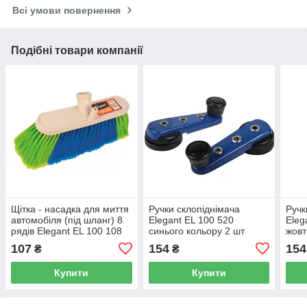
Всі умови повернення
Подібні товари компанії
Щітка - насадка для миття
Ручки склопіднімача
Ручк
автомобіля (під шланг) 8
Elegant EL 100 520
Eleg
рядів Elegant EL 100 108
синього кольору 2 шт
жовт
107
154
154
₴
₴
Купити
Купити