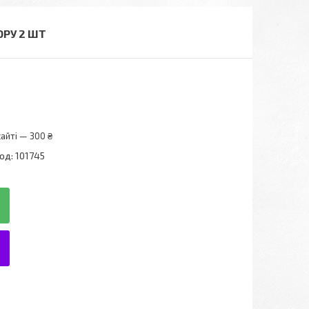
ОРУ 2 ШТ
айті — 300 ₴
од:
101745