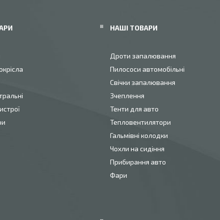
АРИ
НАШІ ТОВАРИ
и
Дроти запалювання
окрісла
Пилососи автомобільні
Свічки запалювання
тральні
Зчеплення
истрої
Тенти для авто
ри
Тепловентилятори
Гальмівні колодки
Чохли на сидіння
Прибирання авто
Фари