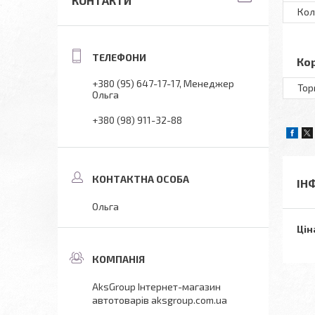
КОНТАКТИ
Кол
Ко
+380 (95) 647-17-17
Менеджер
Тор
Ольга
+380 (98) 911-32-88
ІН
Ольга
Цін
AksGroup Інтернет-магазин
автотоварів aksgroup.com.ua