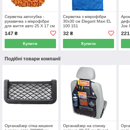
Серветка автогубка -
Серветка з мікрофібри
Аром
рукавичка з мікрофібри
30x30 см Elegant Maxi EL
дефл
для миття авто 25 Х 17 см
100 151
Joe 
Elegant Maxi EL 100 153
LJL
147
32
221
₴
₴
Купити
Купити
Подібні товари компанії
Органайзер сітка-кишеня
Органайзер на спинку
Орга