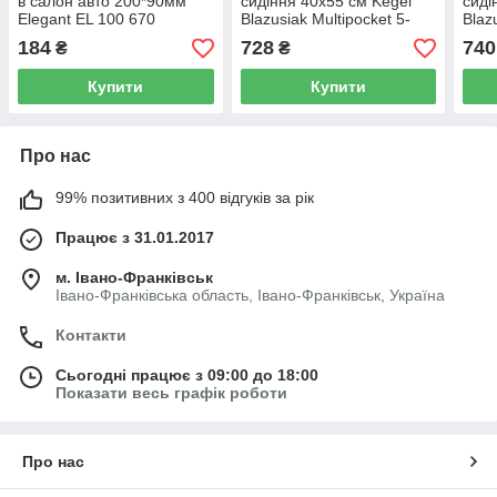
в салон авто 200*90мм
сидіння 40х55 см Kegel
сиді
Elegant EL 100 670
Blazusiak Multipocket 5-
Blaz
5409-244-4010
5409
184
728
740
₴
₴
Купити
Купити
Про нас
99% позитивних з 400 відгуків за рік
Працює з 31.01.2017
м. Івано-Франківськ
Івано-Франківська область, Івано-Франківськ, Україна
Контакти
Сьогодні працює з 09:00 до 18:00
Показати весь графік роботи
Про нас