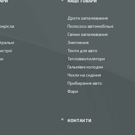
АРИ
НАШІ ТОВАРИ
и
Дроти запалювання
окрісла
Пилососи автомобільні
Свічки запалювання
тральні
Зчеплення
истрої
Тенти для авто
ри
Тепловентилятори
Гальмівні колодки
Чохли на сидіння
Прибирання авто
Фари