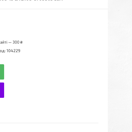
айті — 300 ₴
од:
104229