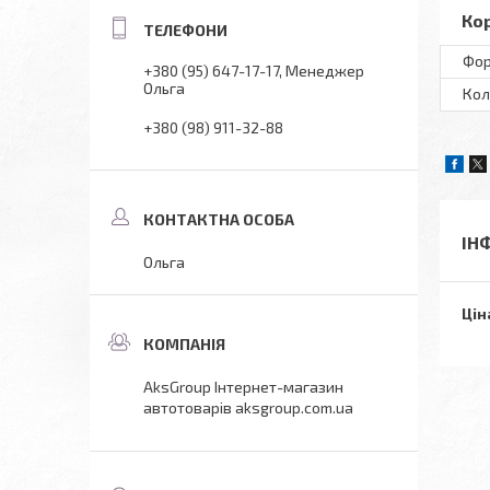
Ко
Фор
+380 (95) 647-17-17
Менеджер
Ольга
Кол
+380 (98) 911-32-88
ІН
Ольга
Цін
AksGroup Інтернет-магазин
автотоварів aksgroup.com.ua