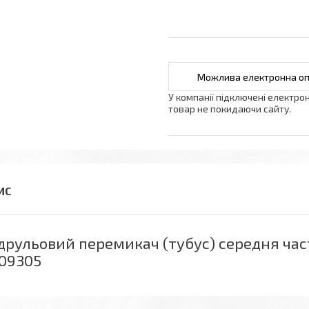
У компанії підключені електро
товар не покидаючи сайту.
друльовий перемикач (тубус) середня част
09305