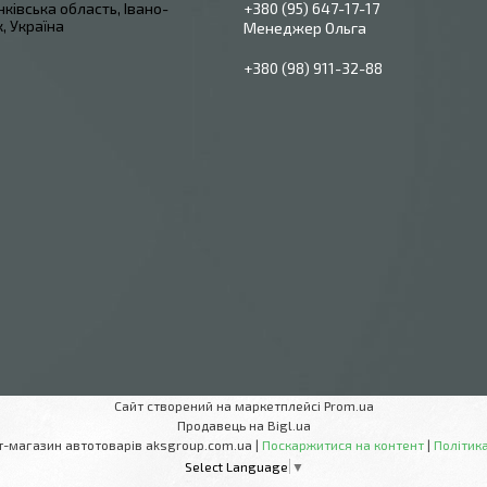
ківська область, Івано-
+380 (95) 647-17-17
, Україна
Менеджер Ольга
+380 (98) 911-32-88
Сайт створений на маркетплейсі
Prom.ua
Продавець на Bigl.ua
AksGroup Інтернет-магазин автотоварів aksgroup.com.ua |
Поскаржитися на контент
|
Політика
Select Language
▼