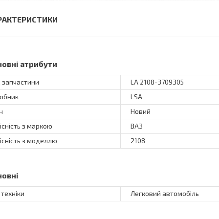
РАКТЕРИСТИКИ
новні атрибути
 запчастини
LA 2108-3709305
обник
LSA
н
Новий
існість з маркою
ВАЗ
існість з моделлю
2108
новні
 техніки
Легковий автомобіль