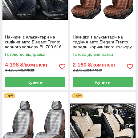
Накидки з алькантари на
Накидки з алькантари на
сидіння авто Elegant Trento
сидіння авто Elegant Trento
чорного кольору EL 700 616
передні коричневого кольору
EL 700 605
Готово до відправки
Готово до відправки
4 198
2 160
₴/комплект
₴/комплект
4 419 ₴/комплект
2 273 ₴/комплект
Купити
Купити
–5%
–5%