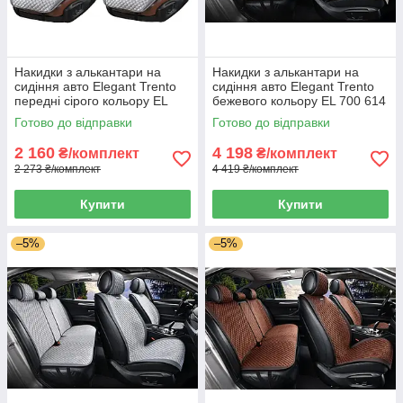
Накидки з алькантари на
Накидки з алькантари на
сидіння авто Elegant Trento
сидіння авто Elegant Trento
передні сірого кольору EL
бежевого кольору EL 700 614
700 603
Готово до відправки
Готово до відправки
2 160
4 198
₴/комплект
₴/комплект
2 273 ₴/комплект
4 419 ₴/комплект
Купити
Купити
–5%
–5%