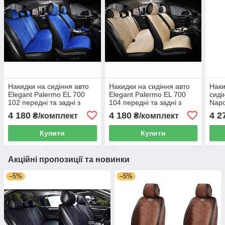
Накидки на сидіння авто
Накидки на сидіння авто
Наки
Elegant Palermo EL 700
Elegant Palermo EL 700
сиді
102 передні та задні з
104 передні та задні з
Napo
алькантари голубі
алькантари бежеві
та з
4 180
4 180
4 2
₴/комплект
₴/комплект
Купити
Купити
Акційні пропозиції та новинки
–5%
–5%