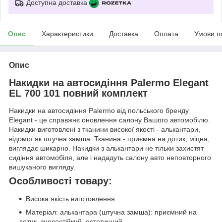
Доступна доставка
Опис
Характеристики
Доставка
Оплата
Умови п
Опис
Накидки на автосидіння Palermo Elegant
EL 700 101 повний комплект
Накидки на автосидіння Palermo від польського бренду
Elegant - це справжнє оновлення салону Вашого автомобілю.
Накидки виготовлені з тканини високої якості - алькантари,
відомої як штучна замша. Тканина - приємна на дотик, міцна,
виглядає шикарно. Накидки з алькантари не тільки захистят
сидіння автомобіля, але і нададуть салону авто неповторного
вишуканого вигляду.
Особливості товару:
Висока якість виготовлення
Матеріал: алькантара (штучна замша): приємний на
дотик, зносостійкий, естетичний