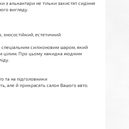
ки з алькантари не тільки захистят сидіння
ного вигляду.
, зносостійкий, естетичний
ь спеціальним силіконовим шаром, який
им цілим. Про цьому накидка жодним
іду.
то та на підголовники
ь, але й прикрасять салон Вашого авто.