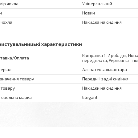
мір чохла
Універсальний
н
Новий
 чохла
Накидка на сидіння
ристувальницькі характеристики
Відправка 1-2 роб. дні, Нов
тавка/Оплата
передплата, Укрпошта - по
еріал
Альпатек-алькантара
значення товару
Передні і задні сидіння
 товару
Накидки на сидіння
говельна марка
Elegant