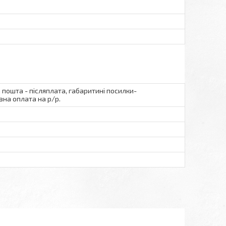
а пошта - післяплата, габаритині посилки-
вна оплата на р/р.