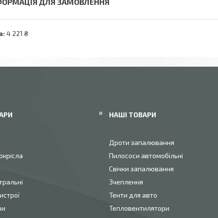
ФОРМАЦІЯ ДЛЯ ЗАМОВЛЕННЯ
а:
4 221 ₴
АРИ
НАШІ ТОВАРИ
и
Дроти запалювання
окрісла
Пилососи автомобільні
Свічки запалювання
тральні
Зчеплення
истрої
Тенти для авто
ри
Тепловентилятори