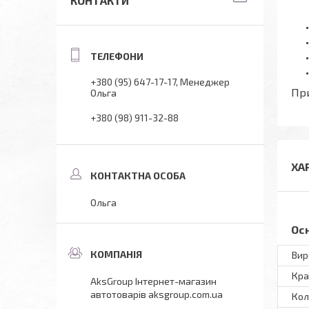
КОНТАКТИ
+380 (95) 647-17-17
Менеджер
При
Ольга
+380 (98) 911-32-88
ХА
Ольга
Ос
Вир
Кра
AksGroup Інтернет-магазин
автотоварів aksgroup.com.ua
Кол