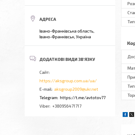
Роз
Ста
Тип
Івано-Франківська область,
Івано-Франківськ, Україна
Ко
Дос
Мат
При
https://aksgroup.com.ua/ua/
Тип
aksgroup2009@ukr.net
Тор
https://t.me/avtotov77
+380956471717