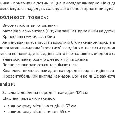
нина - приємна на дотик, міцна, виглядає шикарно. Накид
омобіля, але і нададуть салону авто неповторного вишука
обливості товару:
Висока якість виготовлення
Матеріал: алькантара (штучна замша): приємний на дотик
Кріплення: гумки, застібки
Антиковзкі властивості: зворотній бік накидкок покрит
допомагає накидкам "зростися" з сидінням та стити єдин
чином не пошкодить сидіння авто і не залишить жодного сл
Універсальний розмір для всіх типів сидінь
Легко встановлюються та знімаються
Комплект включає накидки на передні і задні сидіння ав
Презентабельний вигляд накидок. Вони не лише захистят
зміри:
Загальна довжина передніх накидок: 121 см
Ширина передніх накидок:
в широкому місці на сидінні: 52 см
в широкому місці спинки: 55 см