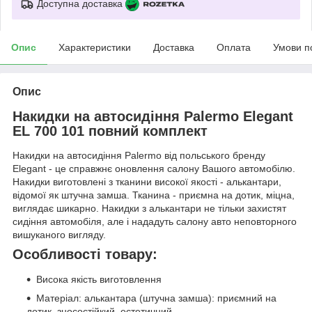
Доступна доставка
Опис
Характеристики
Доставка
Оплата
Умови п
Опис
Накидки на автосидіння Palermo Elegant
EL 700 101 повний комплект
Накидки на автосидіння Palermo від польського бренду
Elegant - це справжнє оновлення салону Вашого автомобілю.
Накидки виготовлені з тканини високої якості - алькантари,
відомої як штучна замша. Тканина - приємна на дотик, міцна,
виглядає шикарно. Накидки з алькантари не тільки захистят
сидіння автомобіля, але і нададуть салону авто неповторного
вишуканого вигляду.
Особливості товару:
Висока якість виготовлення
Матеріал: алькантара (штучна замша): приємний на
дотик, зносостійкий, естетичний