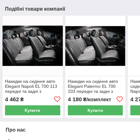
Подібні товари компанії
Накидки на сидіння авто
Накидки на сидіння авто
Наки
Elegant Napoli EL 700 113
Elegant Palermo EL 700
сиді
передні та задні з
103 передні та задні з
Napo
алькантари сірі
алькантари сірі
та з
4 462
4 180
4 2
₴
₴/комплект
Купити
Купити
Про нас