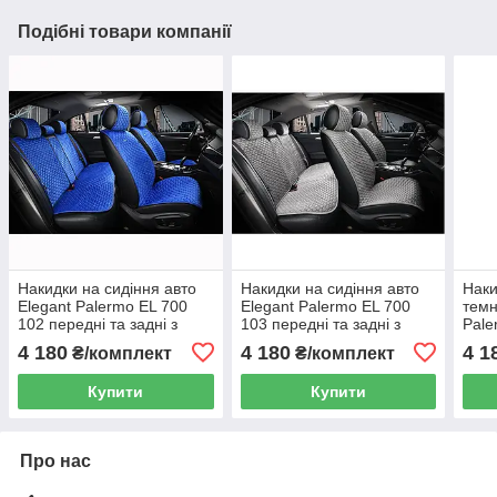
Подібні товари компанії
Накидки на сидіння авто
Накидки на сидіння авто
Наки
Elegant Palermo EL 700
Elegant Palermo EL 700
темн
102 передні та задні з
103 передні та задні з
Pale
алькантари голубі
алькантари сірі
пере
4 180
4 180
4 1
₴/комплект
₴/комплект
Купити
Купити
Про нас