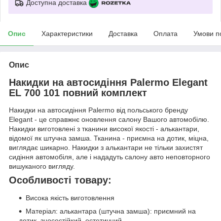
Доступна доставка
Опис
Характеристики
Доставка
Оплата
Умови п
Опис
Накидки на автосидіння Palermo Elegant
EL 700 101 повний комплект
Накидки на автосидіння Palermo від польського бренду
Elegant - це справжнє оновлення салону Вашого автомобілю.
Накидки виготовлені з тканини високої якості - алькантари,
відомої як штучна замша. Тканина - приємна на дотик, міцна,
виглядає шикарно. Накидки з алькантари не тільки захистят
сидіння автомобіля, але і нададуть салону авто неповторного
вишуканого вигляду.
Особливості товару:
Висока якість виготовлення
Матеріал: алькантара (штучна замша): приємний на
дотик, зносостійкий, естетичний