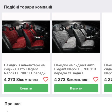
Подібні товари компанії
Накидки з алькантари на
Накидки на сидіння авто
Наки
сидіння авто Elegant
Elegant Napoli EL 700 113
сиді
Napoli EL 700 111 передні
передні та задні з
Napo
та задні червоні
алькантари сірі
та з
4 273
4 273
4 2
₴/комплект
₴/комплект
Купити
Купити
Про нас