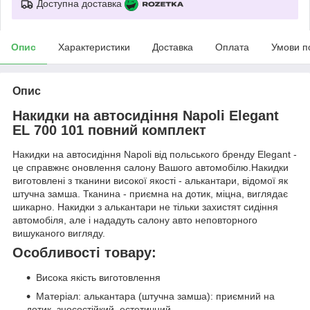
Доступна доставка
Опис
Характеристики
Доставка
Оплата
Умови п
Опис
Накидки на автосидіння Napoli Elegant
EL 700 101 повний комплект
Накидки на автосидіння Napoli від польського бренду Elegant -
це справжнє оновлення салону Вашого автомобілю.Накидки
виготовлені з тканини високої якості - алькантари, відомої як
штучна замша. Тканина - приємна на дотик, міцна, виглядає
шикарно. Накидки з алькантари не тільки захистят сидіння
автомобіля, але і нададуть салону авто неповторного
вишуканого вигляду.
Особливості товару:
Висока якість виготовлення
Матеріал: алькантара (штучна замша): приємний на
дотик, зносостійкий, естетичний