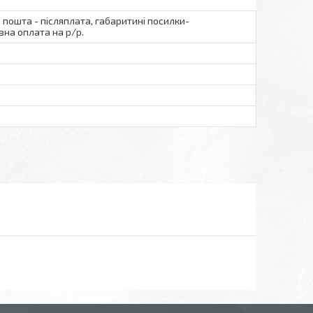
а пошта - післяплата, габаритині посилки-
вна оплата на р/р.