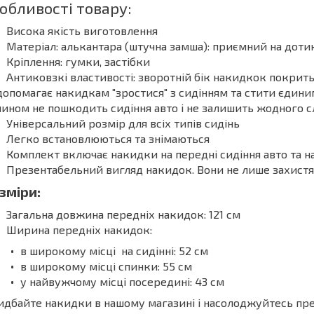
обливості товару:
Висока якість виготовлення
Матеріал: алькантара (штучна замша): приємний на дотик
Кріплення: гумки, застібки
Антиковзкі властивості: зворотній бік накидкок покрит
допомагає накидкам "зростися" з сидінням та стити єдин
чином не пошкодить сидіння авто і не залишить жодного сл
Універсальний розмір для всіх типів сидінь
Легко встановлюються та знімаються
Комплект включає накидки на передні сидіння авто та н
Презентабельний вигляд накидок. Вони не лише захистят
зміри:
Загальна довжина передніх накидок: 121 см
Ширина передніх накидок:
в широкому місці на сидінні: 52 см
в широкому місці спинки: 55 см
у найвужчому місці посередині: 43 см
дбайте накидки в нашому магазині і насолоджуйтесь пр