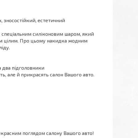
, зносостійкий, естетичний
ь спеціальним силіконовим шаром, який
им цілим. Про цьому накидка жодним
іду.
а два підголовники
ь, але й прикрасять салон Вашого авто.
екрасним поглядом салону Вашого авто!