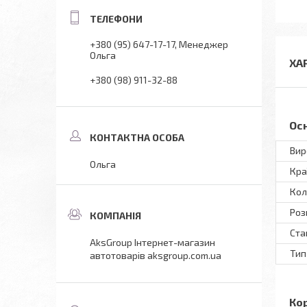
+380 (95) 647-17-17
Менеджер
Ольга
ХА
+380 (98) 911-32-88
Ос
Вир
Ольга
Кра
Кол
Роз
Ста
AksGroup Інтернет-магазин
Тип
автотоварів aksgroup.com.ua
Ко