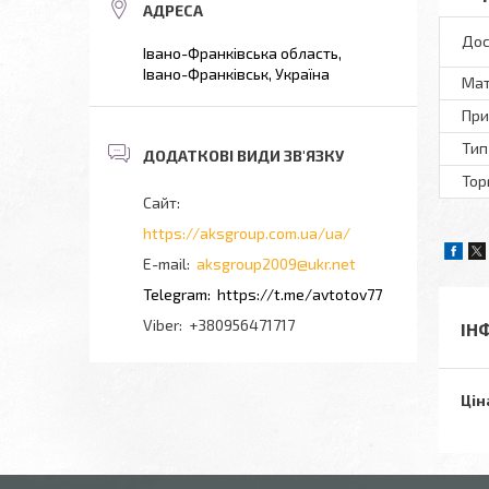
Дос
Івано-Франківська область,
Івано-Франківськ, Україна
Мат
При
Тип
Тор
https://aksgroup.com.ua/ua/
aksgroup2009@ukr.net
https://t.me/avtotov77
+380956471717
ІН
Цін