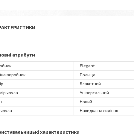
РАКТЕРИСТИКИ
новні атрибути
обник
Elegant
їна виробник
Польща
ір
Блакитний
мір чохла
Універсальний
н
Новий
 чохла
Накидка на сидіння
ристувальницькі характеристики