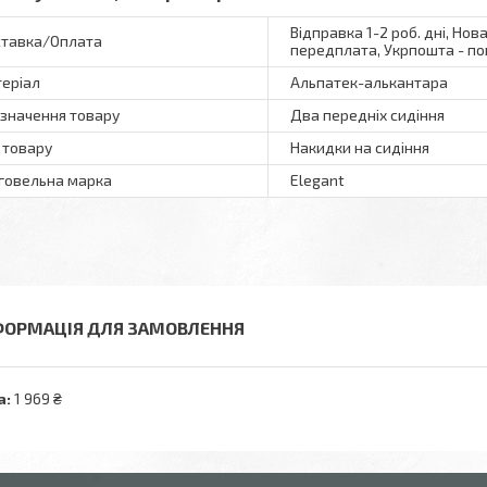
Відправка 1-2 роб. дні, Нов
тавка/Оплата
передплата, Укрпошта - по
еріал
Альпатек-алькантара
значення товару
Два передніх сидіння
 товару
Накидки на сидіння
говельна марка
Elegant
ФОРМАЦІЯ ДЛЯ ЗАМОВЛЕННЯ
а:
1 969 ₴