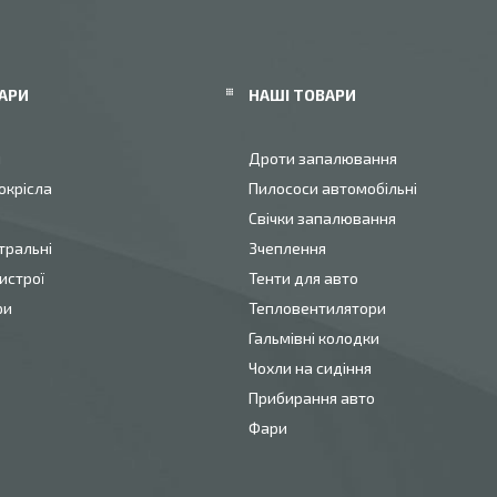
АРИ
НАШІ ТОВАРИ
и
Дроти запалювання
окрісла
Пилососи автомобільні
Свічки запалювання
тральні
Зчеплення
истрої
Тенти для авто
ри
Тепловентилятори
Гальмівні колодки
Чохли на сидіння
Прибирання авто
Фари