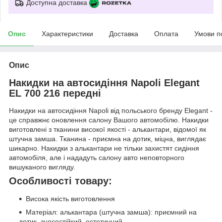
Доступна доставка
Опис
Характеристики
Доставка
Оплата
Умови п
Опис
Накидки на автосидіння Napoli Elegant
EL 700 216 передні
Накидки на автосидіння Napoli від польського бренду Elegant -
це справжнє оновлення салону Вашого автомобілю. Накидки
виготовлені з тканини високої якості - алькантари, відомої як
штучна замша. Тканина - приємна на дотик, міцна, виглядає
шикарно. Накидки з алькантари не тільки захистят сидіння
автомобіля, але і нададуть салону авто неповторного
вишуканого вигляду.
Особливості товару:
Висока якість виготовлення
Матеріал: алькантара (штучна замша): приємний на
дотик, зносостійкий, естетичний