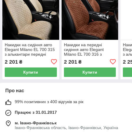
Накидки на сидіння авто
Накидки на передні
Наки
Elegant Milano EL 700 315
сидіння авто Elegant
Eleg
з алькантари передні
Milano EL 700 316 з
з ал
бежеві
алькантари коричневого
беже
2 201
2 201
2 2
₴
₴
кольору
Купити
Купити
Про нас
99% позитивних з 400 відгуків за рік
Працює з 31.01.2017
м. Івано-Франківськ
Івано-Франківська область, Івано-Франківськ, Україна