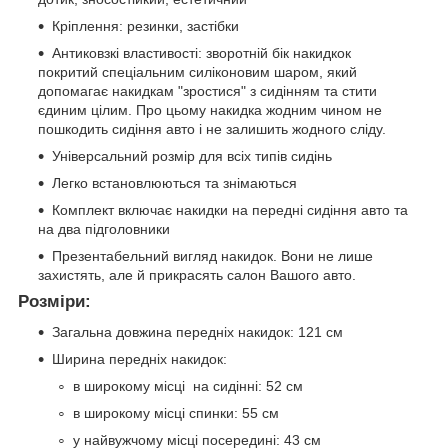
Кріплення: резинки, застібки
Антиковзкі властивості: зворотній бік накидкок
покритий спеціальним силіконовим шаром, який
допомагає накидкам "зростися" з сидінням та стити
єдиним цілим. Про цьому накидка жодним чином не
пошкодить сидіння авто і не залишить жодного сліду.
Універсальний розмір для всіх типів сидінь
Легко встановлюються та знімаються
Комплект включає накидки на передні сидіння авто та
на два підголовники
Презентабельний вигляд накидок. Вони не лише
захистять, але й прикрасять салон Вашого авто.
Розміри:
Загальна довжина передніх накидок: 121 см
Ширина передніх накидок:
в широкому місці на сидінні: 52 см
в широкому місці спинки: 55 см
у найвужчому місці посередині: 43 см