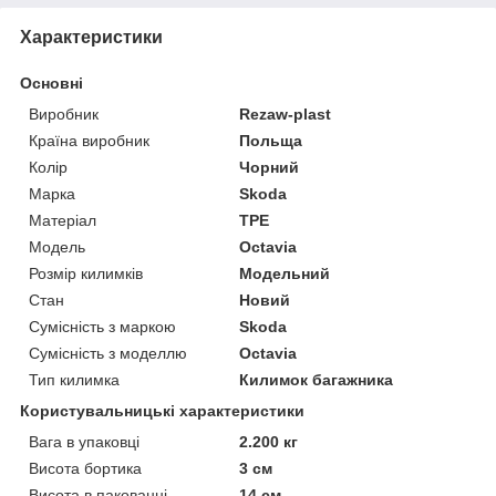
Характеристики
Основні
Виробник
Rezaw-plast
Країна виробник
Польща
Колір
Чорний
Марка
Skoda
Матеріал
TPE
Модель
Octavia
Розмір килимків
Модельний
Стан
Новий
Сумісність з маркою
Skoda
Сумісність з моделлю
Octavia
Тип килимка
Килимок багажника
Користувальницькі характеристики
Вага в упаковці
2.200 кг
Висота бортика
3 см
Висота в пакованні
14 см