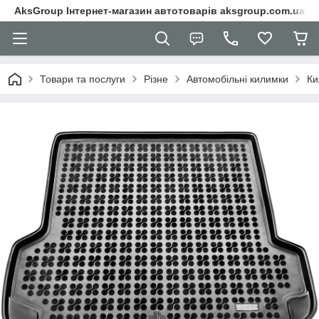
AksGroup Інтернет-магазин автотоварів aksgroup.com.ua
Товари та послуги
Різне
Автомобільні килимки
Ки