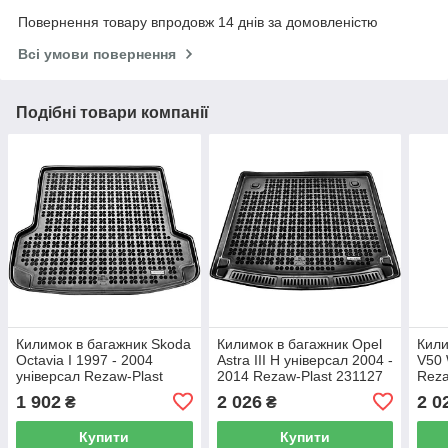
Повернення товару впродовж 14 днів за домовленістю
Всі умови повернення
Подібні товари компанії
Килимок в багажник Skoda
Килимок в багажник Opel
Кили
Octavia I 1997 - 2004
Astra III H універсал 2004 -
V50 
універсал Rezaw-Plast
2014 Rezaw-Plast 231127
Reza
231504
1 902
2 026
2 0
₴
₴
Купити
Купити