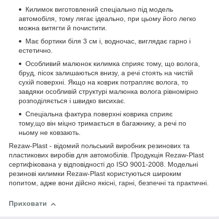
Килимок виготовлений спеціально під модель
автомобіля, тому лягає ідеально, при цьому його легко
можна витягти й почистити.
Має бортики біля 3 см і, водночас, виглядає гарно і
естетично.
Особливий малюнок килимка сприяє тому, що волога,
бруд, пісок залишаються внизу, а речі стоять на чистій
сухій поверхні. Якщо на коврик потрапляє волога, то
завдяки особливій структурі малюнка волога рівномірно
розподіляється і швидко висихає.
Спеціальна фактура поверхні коврика сприяє
тому,що він міцно тримається в багажнику, а речі по
ньому не ковзають.
Rezaw-Plast - відомий польський виробник резинових та
пластикових виробів для автомобілів. Продукція Rezaw-Plast
сертифікована у відповідності до ISO 9001-2008. Модельні
резинові килимки Rezaw-Plast користуються широким
попитом, адже вони дійсно якісні, гарні, безпечні та практичні.
Приховати