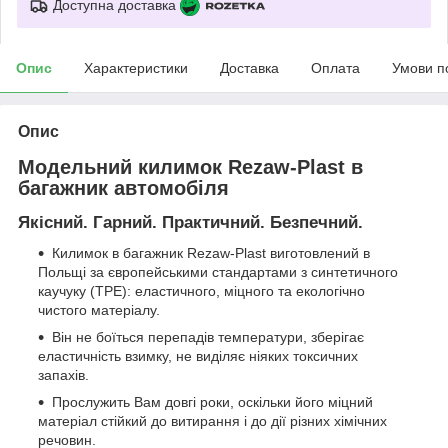
Доступна доставка
Опис
Характеристики
Доставка
Оплата
Умови п
Опис
Модельний килимок Rezaw-Plast в
багажник автомобіля
Якісний. Гарний. Практичний. Безпечний.
Килимок в багажник Rezaw-Plast виготовлений в
Польщі за європейськими стандартами з синтетичного
каучуку (ТРЕ): еластичного, міцного та екологічно
чистого матеріалу.
Він не боїться перепадів температури, зберігає
еластичність взимку, не виділяє ніяких токсичних
запахів.
Прослужить Вам довгі роки, оскільки його міцний
матеріал стійкий до витирання і до дії різних хімічних
речовин.