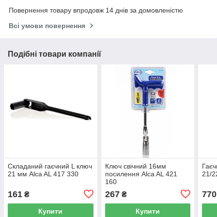
Повернення товару впродовж 14 днів за домовленістю
Всі умови повернення
Подібні товари компанії
Складаний гаєчний L ключ
Ключ свічний 16мм
Гаєч
21 мм Alca AL 417 330
посилення Alca AL 421
21/2
160
161
267
770
₴
₴
Купити
Купити