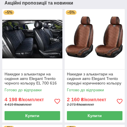
Акційні пропозиції та новинки
–5%
–5%
Накидки з алькантари на
Накидки з алькантари на
сидіння авто Elegant Trento
сидіння авто Elegant Trento
чорного кольору EL 700 616
передні коричневого кольору
EL 700 605
Готово до відправки
Готово до відправки
4 198
2 160
₴/комплект
₴/комплект
4 419 ₴/комплект
2 273 ₴/комплект
Купити
Купити