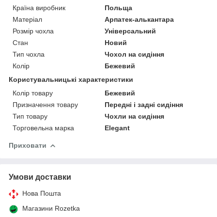
Країна виробник
Польща
Матеріал
Арпатек-алькантара
Розмір чохла
Універсальний
Стан
Новий
Тип чохла
Чохол на сидіння
Колір
Бежевий
Користувальницькі характеристики
Колір товару
Бежевий
Призначення товару
Передні і задні сидіння
Тип товару
Чохли на сидіння
Торговельна марка
Elegant
Приховати
Умови доставки
Нова Пошта
Магазини Rozetka