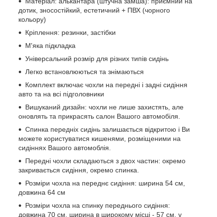
Матеріал: алькантара (штучна замша): приємний на
дотик, зносостійкий, естетичний + ПВХ (чорного
кольору)
Кріплення: резинки, застібки
М'яка підкладка
Універсальний розмір для різних типів сидінь
Легко встановлюються та знімаються
Комплект включає чохли на передні і задні сидіння
авто та на всі підголовники
Вишуканий дизайн: чохли не лише захистять, але
оновлять та прикрасять салон Вашого автомобіля.
Спинка передніх сидінь залишається відкритою і Ви
можете користуватися кишенями, розміщеними на
сидіннях Вашого автомоблія.
Передні чохли складаються з двох частин: окремо
закривається сидіння, окремо спинка.
Розміри чохла на переднє сидіння: ширина 54 см,
довжина 64 см
Розміри чохла на спинку переднього сидіння:
довжина 70 см, ширина в широкому місці - 57 см, у