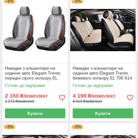
–5%
–5%
Накидки з алькантари на
Накидки з алькантари на
сидіння авто Elegant Trento
сидіння авто Elegant Trento
передні сірого кольору EL
бежевого кольору EL 700 614
700 603
Готово до відправки
Готово до відправки
2 160
4 198
₴/комплект
₴/комплект
2 273 ₴/комплект
4 419 ₴/комплект
Купити
Купити
–5%
–5%