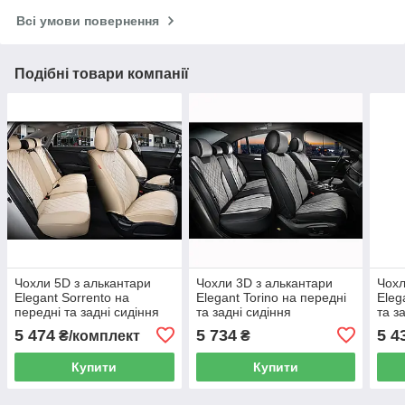
Всі умови повернення
Подібні товари компанії
Чохли 5D з алькантари
Чохли 3D з алькантари
Чохл
Elegant Sorrento на
Elegant Torino на передні
Eleg
передні та задні сидіння
та задні сидіння
та з
автомобіля EL 700 154
автомобіля EL 700 123 сірі
авто
5 474
5 734
5 4
₴/комплект
₴
бежеві
Купити
Купити