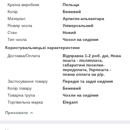
Країна виробник
Польща
Колір
Бежевий
Матеріал
Арпатек-алькантара
Розмір чохла
Універсальний
Стан
Новий
Тип чохла
Чохол на сидіння
Користувальницькі характеристики
Доставка/Оплата
Відправка 1-2 роб. дні, Нова
пошта - післяплата,
габаритині посилки-
передплата, Укрпошта -
повна оплата на р/р.
Застосування товару
Передні та задні сидіння
Колір товару
Бежевий
Товарна група
Чохли на сидіння
Торгівельна марка
Elegant
Приховати