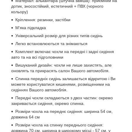
Матеріал: алькантара (штучна замша): приємний на
дотик, зносостійкий, естетичний + ПВХ (чорного
кольору)
Кріплення: резинки, застібки
М'яка підкладка
Універсальний розмір для різних типів сидінь
Легко встановлюються та знімаються
Комплект включає чохли на передні і задні сидіння
авто та на всі підголовники
Вишуканий дизайн: чохли не лише захистять, але
оновлять та прикрасять салон Вашого автомобіля.
Спинка передніх сидінь залишається відкритою і Ви
можете користуватися кишенями, розміщеними на
сидіннях Вашого автомоблія.
Передні чохли складаються з двох частин: окремо
закривається сидіння, окремо спинка.
Розміри чохла на переднє сидіння: ширина 54 см,
довжина 64 см
Розміри чохла на спинку переднього сидіння:
довжина 70 см, ширина в широкому місці - 57 см, у