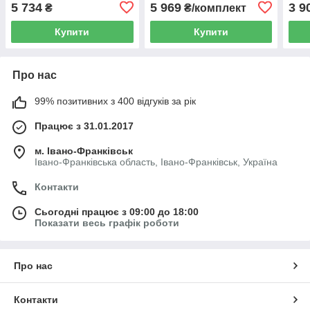
автомобіля EL 700 123 сірі
автомобіля EL 700 143
альк
5 734
5 969
3 9
₴
₴/комплект
сірого кольору
Купити
Купити
Про нас
99% позитивних з 400 відгуків за рік
Працює з 31.01.2017
м. Івано-Франківськ
Івано-Франківська область, Івано-Франківськ, Україна
Контакти
Сьогодні працює з 09:00 до 18:00
Показати весь графік роботи
Про нас
Контакти