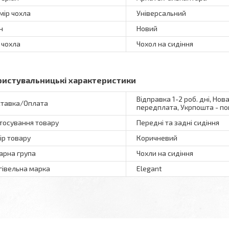
мір чохла
Універсальний
н
Новий
 чохла
Чохол на сидіння
ристувальницькі характеристики
Відправка 1-2 роб. дні, Нов
тавка/Оплата
передплата, Укрпошта - по
тосування товару
Передні та задні сидіння
ір товару
Коричневий
арна група
Чохли на сидіння
гівельна марка
Elegant