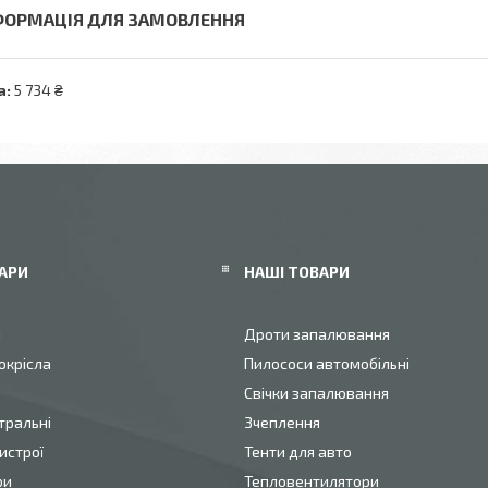
ФОРМАЦІЯ ДЛЯ ЗАМОВЛЕННЯ
а:
5 734 ₴
АРИ
НАШІ ТОВАРИ
и
Дроти запалювання
окрісла
Пилососи автомобільні
Свічки запалювання
тральні
Зчеплення
истрої
Тенти для авто
ри
Тепловентилятори