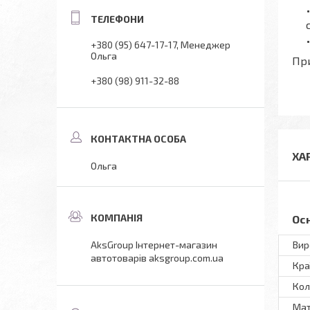
+380 (95) 647-17-17
Менеджер
Ольга
При
+380 (98) 911-32-88
ХА
Ольга
Ос
Вир
AksGroup Інтернет-магазин
автотоварів aksgroup.com.ua
Кра
Кол
Мат