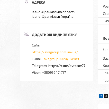
Роз
Івано-Франківська область,
Ста
Івано-Франківськ, Україна
Тип
Ко
Дос
https://aksgroup.com.ua/ua/
Зас
aksgroup2009@ukr.net
Кол
https://t.me/avtotov77
+380956471717
Тов
Тор