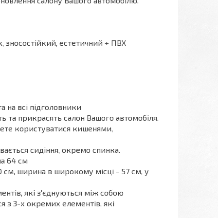
оновлення салону Вашого автомобілю.
, зносостійкий, естетичний + ПВХ
та на всі підголовники
ть та прикрасять салон Вашого автомобіля.
жете користуватися кишенями,
вається сидіння, окремо спинка.
на 64 см
 см, ширина в широкому місці - 57 см, у
ентів, які з'єднуються між собою
я з 3-х окремих елементів, які