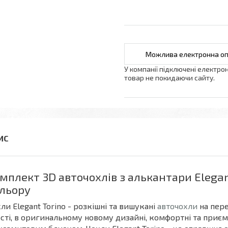
У компанії підключені електро
товар не покидаючи сайту.
мплект 3D авточохлів з алькантари Elegan
льору
ли Elegant Torino - розкішні та вишукані
авточохли
на пере
сті, в оригинальному новому дизайні, комфортні та приємн