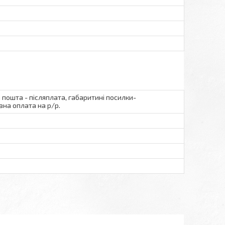
а пошта - післяплата, габаритині посилки-
вна оплата на р/р.