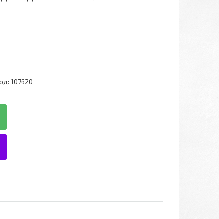
од:
107620