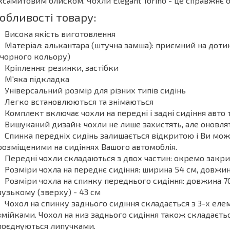
ксамитовим блиском. Чохли Elegant Torino - це справжнє 
обливості товару:
Висока якість виготовлення
Матеріал: алькантара (штучна замша): приємний на дотик
(чорного кольору)
Кріплення: резинки, застібки
М'яка підкладка
Універсальний розмір для різних типів сидінь
Легко встановлюються та знімаються
Комплект включає чохли на передні і задні сидіння авто 
Вишуканий дизайн: чохли не лише захистять, але оновля
Спинка передніх сидінь залишається відкритою і Ви мо
розміщеними на сидіннях Вашого автомоблія.
Передні чохли складаються з двох частин: окремо закри
Розміри чохла на переднє сидіння: ширина 54 см, довжи
Розміри чохла на спинку переднього сидіння: довжина 70
вузькому (зверху) - 43 см
Чохол на спинку заднього сидіння складається з 3-х елем
змійками. Чохол на низ заднього сидіння також складаєтьс
поєднуються липучками.