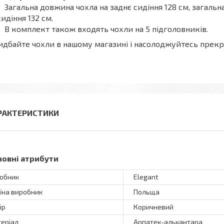
Загальна довжина чохла на заднє сидіння 128 см, загаль
сидіння 132 см.
В комплект також входять чохли на 5 підголовників.
дбайте чохли в нашому магазині і насолоджуйтесь прекр
РАКТЕРИСТИКИ
новні атрибути
обник
Elegant
їна виробник
Польща
ір
Коричневий
еріал
Арпатек-алькантара