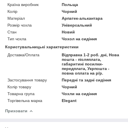
Країна виробник
Польща
Колір
Чорний
Матеріал
Арпатек-алькантара
Розмір чохла
Універсальний
Стан
Новий
Тип чохла
Чохол на сидіння
Користувальницькі характеристики
Доставка/Оплата
Відправка 1-2 роб. дні, Нова
пошта - післяплата,
габаритині посилки-
передплата, Укрпошта -
повна оплата на р/р.
Застосування товару
Передні та задні сидіння
Колір товару
Чорний
Товарна група
Чохли на сидіння
Торгівельна марка
Elegant
Приховати