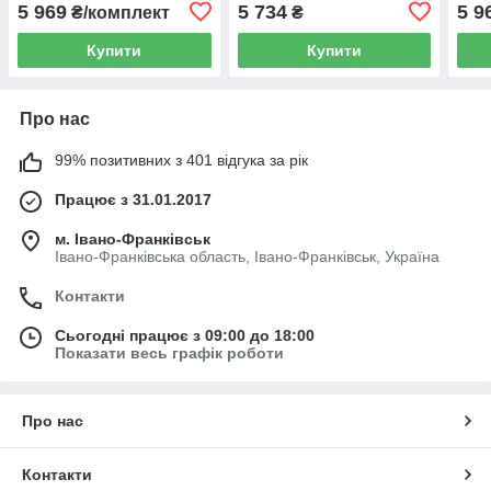
автомобіля EL 700 144
автомобіля EL 700 123 сірі
авто
5 969
5 734
5 9
₴/комплект
₴
бежеві
сіро
Купити
Купити
Про нас
99% позитивних з 401 відгука за рік
Працює з 31.01.2017
м. Івано-Франківськ
Івано-Франківська область, Івано-Франківськ, Україна
Контакти
Сьогодні працює з 09:00 до 18:00
Показати весь графік роботи
Про нас
Контакти