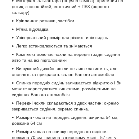
Матеріал: алькантара (штучна замша): приємний на
дотик, зносостійкий, естетичний + ПВХ (чорного
кольору)
Кріплення: резинки, застібки
М'яка підкладка
Універсальний розмір для різних типів сидінь
Легко встановлюються та знімаються
Комплект включає чохли на передні і задні сидіння
авто та на всі підголовники
Вишуканий дизайн: чохли не лише захистять, але
оновлять та прикрасять салон Вашого автомобіля.
Спинка передніх сидінь залишається відкритою і Ви
можете користуватися кишенями, розміщеними на
сидіннях Вашого автомоблія.
Передні чохли складаються з двох частин: окремо
закривається сидіння, окремо спинка.
Розміри чохла на переднє сидіння: ширина 54 см,
довжина 64 см
Розміри чохла на спинку переднього сидіння:
довжина 70 см, ширина в широкому місці - 57 см, у