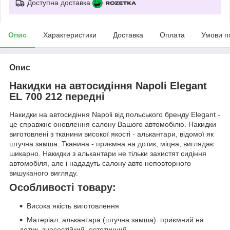
Доступна доставка
Опис
Характеристики
Доставка
Оплата
Умови п
Опис
Накидки на автосидіння Napoli Elegant
EL 700 212 передні
Накидки на автосидіння Napoli від польського бренду Elegant -
це справжнє оновлення салону Вашого автомобілю. Накидки
виготовлені з тканини високої якості - алькантари, відомої як
штучна замша. Тканина - приємна на дотик, міцна, виглядає
шикарно. Накидки з алькантари не тільки захистят сидіння
автомобіля, але і нададуть салону авто неповторного
вишуканого вигляду.
Особливості товару:
Висока якість виготовлення
Матеріал: алькантара (штучна замша): приємний на
дотик, зносостійкий, естетичний