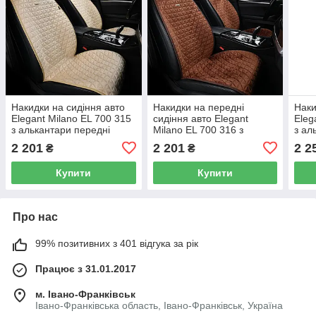
Накидки на сидіння авто
Накидки на передні
Наки
Elegant Milano EL 700 315
сидіння авто Elegant
Eleg
з алькантари передні
Milano EL 700 316 з
з ал
бежеві
алькантари коричневого
беже
2 201
2 201
2 2
₴
₴
кольору
Купити
Купити
Про нас
99% позитивних з 401 відгука за рік
Працює з 31.01.2017
м. Івано-Франківськ
Івано-Франківська область, Івано-Франківськ, Україна