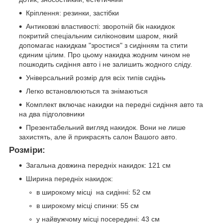
Кріплення: резинки, застібки
Антиковзкі властивості: зворотній бік накидкок
покритий спеціальним силіконовим шаром, який
допомагає накидкам "зростися" з сидінням та стити
єдиним цілим. Про цьому накидка жодним чином не
пошкодить сидіння авто і не залишить жодного сліду.
Універсальний розмір для всіх типів сидінь
Легко встановлюються та знімаються
Комплект включає накидки на передні сидіння авто та
на два підголовники
Презентабельний вигляд накидок. Вони не лише
захистять, але й прикрасять салон Вашого авто.
Розміри:
Загальна довжина передніх накидок: 121 см
Ширина передніх накидок:
в широкому місці на сидінні: 52 см
в широкому місці спинки: 55 см
у найвужчому місці посередині: 43 см