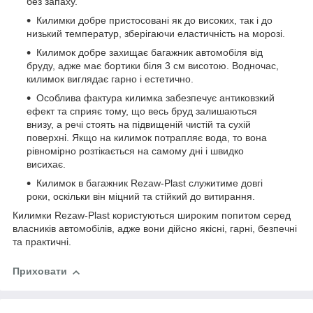
без запаху.
Килимки добре пристосовані як до високих, так і до
низький температур, зберігаючи еластичність на морозі.
Килимок добре захищає багажник автомобіля від
бруду, адже має бортики біля 3 см висотою. Водночас,
килимок виглядає гарно і естетично.
Особлива фактура килимка забезпечує антиковзкий
ефект та сприяє тому, що весь бруд залишаються
внизу, а речі стоять на підвищеній чистій та сухій
поверхні. Якщо на килимок потрапляє вода, то вона
рівномірно розтікається на самому дні і швидко
висихає.
Килимок в багажник Rezaw-Plast служитиме довгі
роки, оскільки він міцний та стійкий до витирання.
Килимки Rezaw-Plast користуються широким попитом серед
власників автомобілів, адже вони дійсно якісні, гарні, безпечні
та практичні.
Приховати