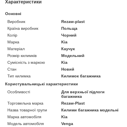
Характеристики
Основні
Виробник
Rezaw-plast
Країна виробник
Польща
Колір
Чорний
Марка
Kia
Матеріал
Каучук
Розмір килимків
Модельний
Сумісність з маркою
Kia
Стан
Новий
Тип килимка
Килимок багажника
Користувальницькі характеристики
Особливості
Для верхньої підлоги
багажника
Торговельна марка
Rezaw-Plast
Назва товарної групи
Килими багажника модельні
Марка автомобіля
Kia
Модель автомобіля
Venga