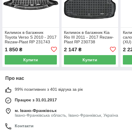
Килимок в багажник
Килимок в багажник Kia
Кили
Toyota Verso S 2010 - 2017
Rio III 2011 - 2017 Rezaw-
сало
Rezaw-Plast RP 231743
Plast RP 230738
(XU)
2005
1 850
2 147
2 2
₴
₴
Купити
Купити
Про нас
99% позитивних з 401 відгука за рік
Працює з 31.01.2017
м. Івано-Франківськ
Івано-Франківська область, Івано-Франківськ, Україна
Контакти