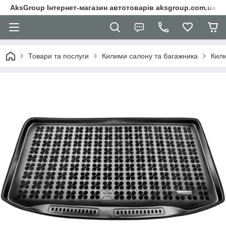
AksGroup Інтернет-магазин автотоварів aksgroup.com.ua
Товари та послуги
Килими салону та багажника
Кили