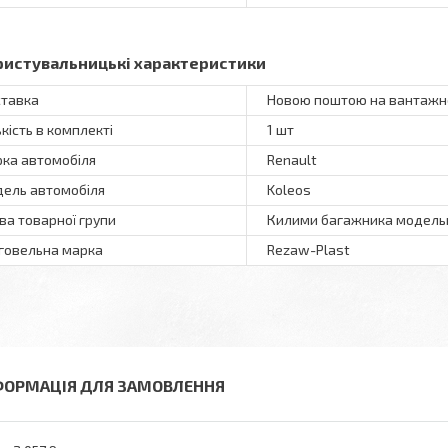
ристувальницькі характеристики
тавка
Новою поштою на вантажне
ькість в комплекті
1 шт
ка автомобіля
Renault
ель автомобіля
Koleos
ва товарної групи
Килими багажника модель
говельна марка
Rezaw-Plast
ФОРМАЦІЯ ДЛЯ ЗАМОВЛЕННЯ