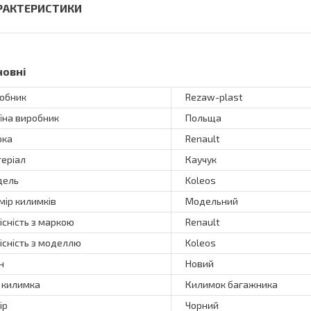
РАКТЕРИСТИКИ
новні
обник
Rezaw-plast
їна виробник
Польща
рка
Renault
еріал
Каучук
дель
Koleos
мір килимків
Модельний
існість з маркою
Renault
існість з моделлю
Koleos
н
Новий
 килимка
Килимок багажника
ір
Чорний