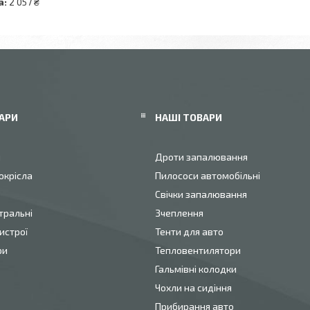
а:
2 057 ₴
АРИ
НАШІ ТОВАРИ
и
Дроти запалювання
окрісла
Пилососи автомобільні
Свічки запалювання
тральні
Зчеплення
истрої
Тенти для авто
ри
Тепловентилятори
Гальмівні колодки
Чохли на сидіння
Прибирання авто