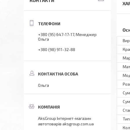
КОНТАКТИ
ХА
Ос
+380 (95) 647-17-17
Менеджер
Ольга
Вир
Кра
+380 (98) 911-32-88
Ма
Мат
Мо
Роз
Ольга
Сум
Сум
Ста
AksGroup Інтернет-магазин
Тип
автотоварів aksgroup.com.ua
Кол