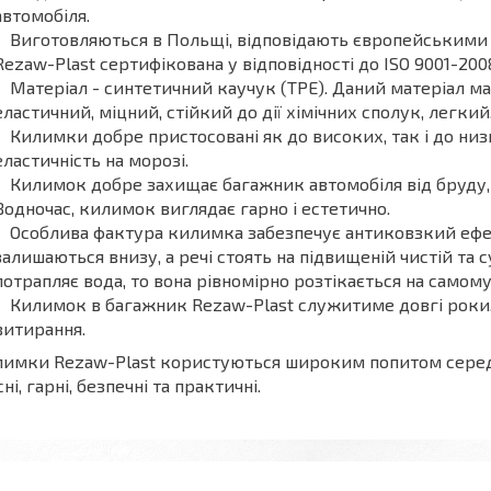
автомобіля.
Виготовляються в Польщі, відповідають європейськими
Rezaw-Plast сертифікована у відповідності до ISO 9001-200
Матеріал - синтетичний каучук (ТРЕ). Даний матеріал ма
еластичний, міцний, стійкий до дії хімічних сполук, легкий
Килимки добре пристосовані як до високих, так і до ни
еластичність на морозі.
Килимок добре захищає багажник автомобіля від бруду, 
Водночас, килимок виглядає гарно і естетично.
Особлива фактура килимка забезпечує антиковзкий ефек
залишаються внизу, а речі стоять на підвищеній чистій та 
потрапляє вода, то вона рівномірно розтікається на самому
Килимок в багажник Rezaw-Plast служитиме довгі роки, 
витирання.
имки Rezaw-Plast користуються широким попитом серед в
сні, гарні, безпечні та практичні.