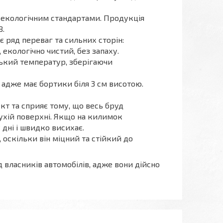
 екологічним стандартами. Продукція
8.
є ряд переваг та сильних сторін:
, екологічно чистий, без запаху.
зький температур, зберігаючи
адже має бортики біля 3 см висотою.
т та сприяє тому, що весь бруд
сухій поверхні. Якщо на килимок
 дні і швидко висихає.
оскільки він міцний та стійкий до
ласників автомобілів, адже вони дійсно