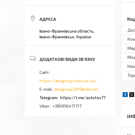
Ко
Дос
Івано-Франківська область,
Івано-Франківськ, Україна
Кіл
Мар
Мод
Наз
Тор
https://aksgroup.com.ua/ua/
aksgroup2009@ukr.net
https://t.me/avtotov77
+380956471717
ІН