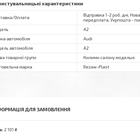
ристувальницькі характеристики
Відправка 1-2 роб. дні, Нов
тавка/Оплата
передплата, Укрпошта - по
дель
A2
ка автомобіля
Audi
ель автомобіля
A2
ва товарної групи
Килими салону модельні
говельна марка
Rezaw-Plast
ФОРМАЦІЯ ДЛЯ ЗАМОВЛЕННЯ
а:
2 101 ₴