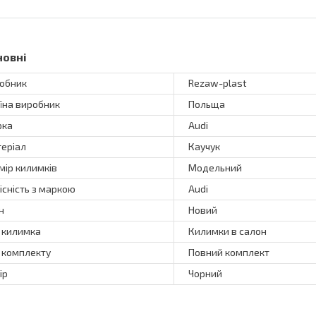
новні
обник
Rezaw-plast
їна виробник
Польща
рка
Audi
еріал
Каучук
мір килимків
Модельний
існість з маркою
Audi
н
Новий
 килимка
Килимки в салон
 комплекту
Повний комплект
ір
Чорний