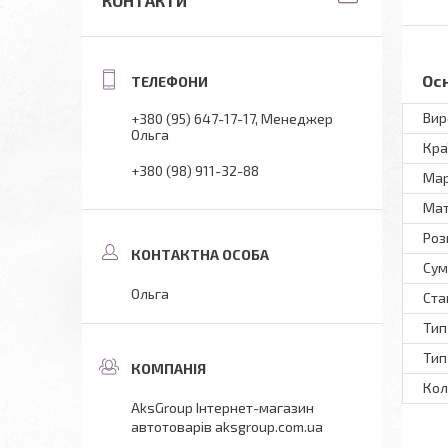
КОНТАКТИ
Ос
Вир
+380 (95) 647-17-17
Менеджер
Ольга
Кра
+380 (98) 911-32-88
Ма
Мат
Роз
Сум
Ольга
Ста
Тип
Тип
Кол
AksGroup Інтернет-магазин
автотоварів aksgroup.com.ua