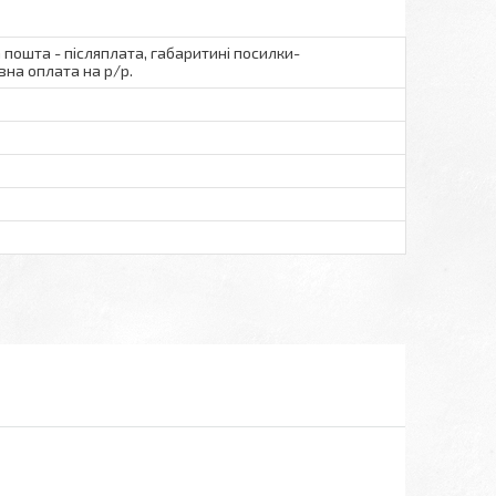
а пошта - післяплата, габаритині посилки-
вна оплата на р/р.