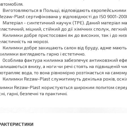
автомобіля.
Виготовляються в Польщі, відповідають європейськими
Rezaw-Plast сертифікована у відповідності до ISO 9001-200
Матеріал - синтетичний каучук (ТРЕ). Даний матеріал ма
еластичний, міцний, стійкий до дії хімічних сполук, легкий
Килимки добре пристосовані як до високих, так і до ни
еластичність на морозі.
Килимки добре захищають салон від бруду, адже мають 
килимки виглядають гарно і естетично.
Особлива фактура килимка забезпечує антиковзкий ефек
залишаються внизу, а ноги чи речі стоять на підвищеній чи
потрапляє вода, то вона рівномірно розтікається на самому
Килимки Rezaw-Plast служитимуть декілька років, оскіль
имки Rezaw-Plast користуються широким попитом серед в
сні, гарні, безпечні та практичні.
РАКТЕРИСТИКИ