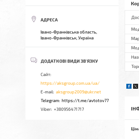
Ко
Дос
Мo
Івано-Франківська область,
Івано-Франківськ, Україна
Мар
Мод
Наз
Тор
https://aksgroup.com.ua/ua/
aksgroup2009@ukr.net
https://t.me/avtotov77
ІН
+380956471717
Цін