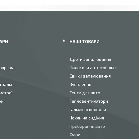
АРИ
НАШІ ТОВАРИ
и
Дроти запалювання
окрісла
Пилососи автомобільні
Свічки запалювання
тральні
Зчеплення
истрої
Тенти для авто
ри
Тепловентилятори
Гальмівні колодки
Чохли на сидіння
Прибирання авто
Фари