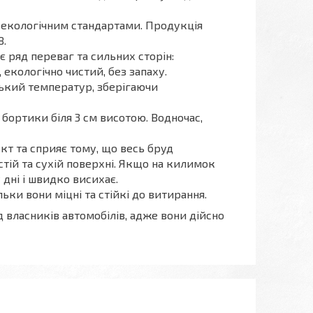
 екологічним стандартами. Продукція
8.
є ряд переваг та сильних сторін:
, екологічно чистий, без запаху.
зький температур, зберігаючи
бортики біля 3 см висотою. Водночас,
т та сприяє тому, що весь бруд
стій та сухій поверхні. Якщо на килимок
 дні і швидко висихає.
ки вони міцні та стійкі до витирання.
ласників автомобілів, адже вони дійсно