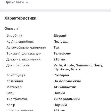
Приховати
Характеристики
Основні
Виробник
Elegant
Країна виробник
Польща
Автомобільне кріплення
Так
Тримач/підставка для
Телефону
Довжина захоплення
218 мм
Для пристроїв
Vertu, Apple, Samsung, Sony,
Fly, Asus, Nokia
Конструкція
Розбірна
Кріплення
На лобове скло
Матеріал
ABS-пластик
Стан
Новий
Тип тримача
Універсальний
Колір
Чорний
Ширина захвату
125 мм