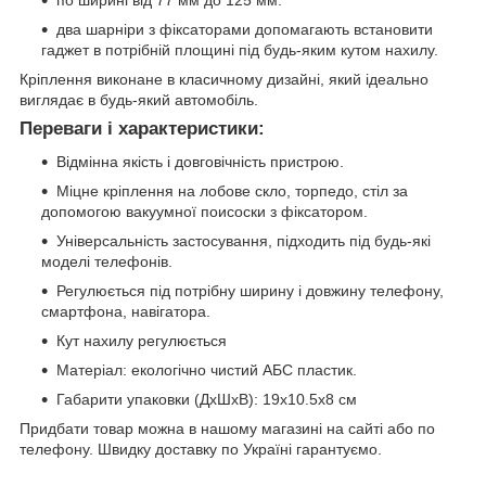
по ширині від 77 мм до 125 мм.
два шарніри з фіксаторами допомагають встановити
гаджет в потрібній площині під будь-яким кутом нахилу.
Кріплення виконане в класичному дизайні, який ідеально
виглядає в будь-який автомобіль.
Переваги і характеристики:
Відмінна якість і довговічність пристрою.
Міцне кріплення на лобове скло, торпедо, стіл за
допомогою вакуумної поисоски з фіксатором.
Універсальність застосування, підходить під будь-які
моделі телефонів.
Регулюється під потрібну ширину і довжину телефону,
смартфона, навігатора.
Кут нахилу регулюється
Матеріал: екологічно чистий АБС пластик.
Габарити упаковки (ДхШхВ): 19х10.5х8 см
Придбати товар можна в нашому магазині на сайті або по
телефону. Швидку доставку по Україні гарантуємо.