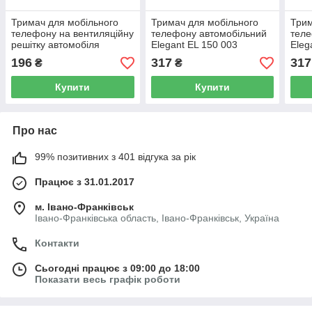
Тримач для мобільного
Тримач для мобільного
Трим
телефону на вентиляційну
телефону автомобільний
теле
решітку автомобіля
Elegant EL 150 003
Eleg
Elegant EL 150 002
196
317
317
₴
₴
Купити
Купити
Про нас
99% позитивних з 401 відгука за рік
Працює з 31.01.2017
м. Івано-Франківськ
Івано-Франківська область, Івано-Франківськ, Україна
Контакти
Сьогодні працює з 09:00 до 18:00
Показати весь графік роботи