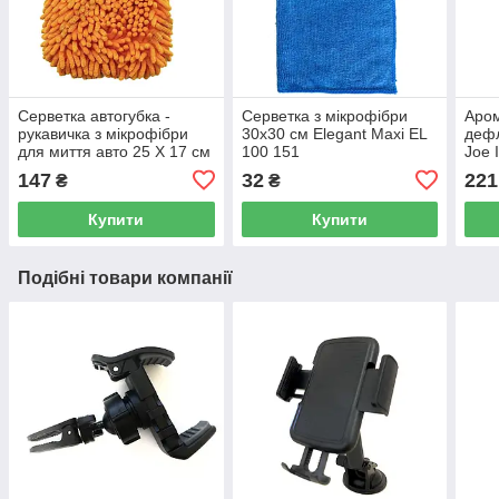
Серветка автогубка -
Серветка з мікрофібри
Аром
рукавичка з мікрофібри
30x30 см Elegant Maxi EL
дефл
для миття авто 25 Х 17 см
100 151
Joe 
Elegant Maxi EL 100 153
LJL
147
32
221
₴
₴
Купити
Купити
Подібні товари компанії