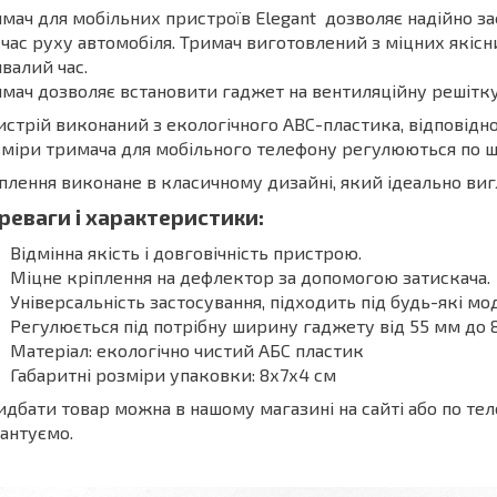
мач для мобільних пристроїв Elegant дозволяє надійно з
 час руху автомобіля. Тримач виготовлений з міцних якіс
валий час.
мач дозволяє встановити гаджет на вентиляційну решітку
стрій виконаний з екологічного АВС-пластика, відповідно
міри тримача для мобільного телефону регулюються по ши
плення виконане в класичному дизайні, який ідеально виг
реваги і характеристики:
Відмінна якість і довговічність пристрою.
Міцне кріплення на дефлектор за допомогою затискача.
Універсальність застосування, підходить під будь-які мо
Регулюється під потрібну ширину гаджету від 55 мм до 
Матеріал: екологічно чистий АБС пластик
Габаритні розміри упаковки: 8х7х4 см
дбати товар можна в нашому магазині на сайті або по те
антуємо.