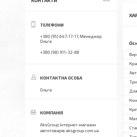
КОНТАКТИ
ХА
+380 (95) 647-17-17
Менеджер
Ольга
Ос
+380 (98) 911-32-88
Вир
Кра
Авт
Три
Ольга
Для
Кон
Крі
Мат
AksGroup Інтернет-магазин
Ста
автотоварів aksgroup.com.ua
Тип