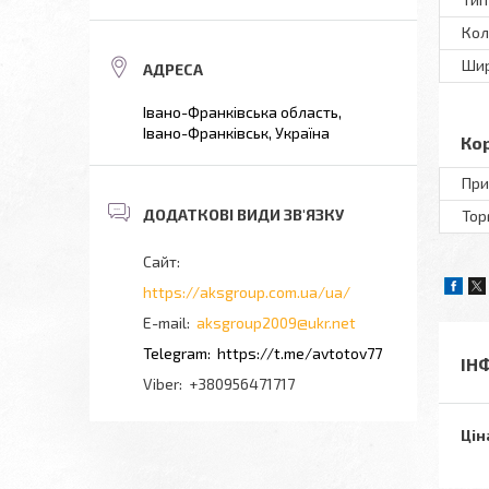
Кол
Шир
Івано-Франківська область,
Івано-Франківськ, Україна
Ко
При
Тор
https://aksgroup.com.ua/ua/
aksgroup2009@ukr.net
https://t.me/avtotov77
ІН
+380956471717
Цін