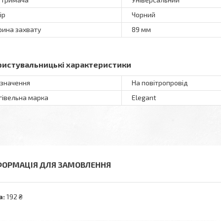
ір
Чорний
ина захвату
89 мм
ристувальницькі характеристики
значення
На повітропровід
гівельна марка
Elegant
ФОРМАЦІЯ ДЛЯ ЗАМОВЛЕННЯ
а:
192 ₴