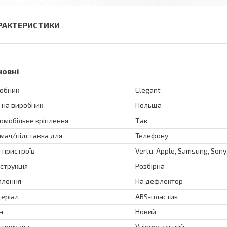
РАКТЕРИСТИКИ
новні
обник
Elegant
їна виробник
Польща
омобільне кріплення
Так
мач/підставка для
Телефону
 пристроїв
Vertu, Apple, Samsung, Sony,
струкція
Розбірна
плення
На дефлектор
еріал
ABS-пластик
н
Новий
 тримача
Універсальний