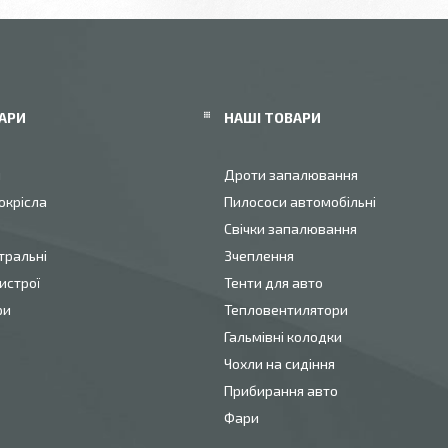
АРИ
НАШІ ТОВАРИ
и
Дроти запалювання
окрісла
Пилососи автомобільні
Свічки запалювання
тральні
Зчеплення
истрої
Тенти для авто
ри
Тепловентилятори
Гальмівні колодки
Чохли на сидіння
Прибирання авто
Фари