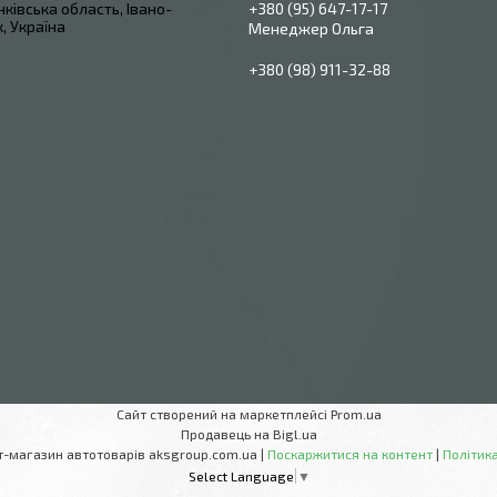
ківська область, Івано-
+380 (95) 647-17-17
, Україна
Менеджер Ольга
+380 (98) 911-32-88
Сайт створений на маркетплейсі
Prom.ua
Продавець на Bigl.ua
AksGroup Інтернет-магазин автотоварів aksgroup.com.ua |
Поскаржитися на контент
|
Політика
Select Language
▼