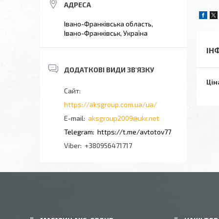
Івано-Франківська область,
Івано-Франківськ, Україна
ІН
Цін
https://aksgroup.com.ua/ua/
aksgroup2009@ukr.net
https://t.me/avtotov77
+380956471717