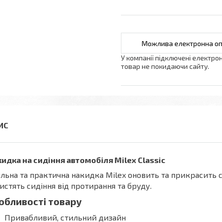
У компанії підключені електро
товар не покидаючи сайту.
идка на сидіння автомобіля Milex Classic
льна та практична накидка Milex оновить та прикрасить са
истять сидіння від протирання та бруду.
обливості товару
Привабливий, стильний дизайн