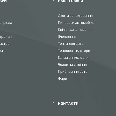
АРИ
НАШІ ТОВАРИ
и
Дроти запалювання
окрісла
Пилососи автомобільні
Свічки запалювання
тральні
Зчеплення
истрої
Тенти для авто
ри
Тепловентилятори
Гальмівні колодки
Чохли на сидіння
Прибирання авто
Фари