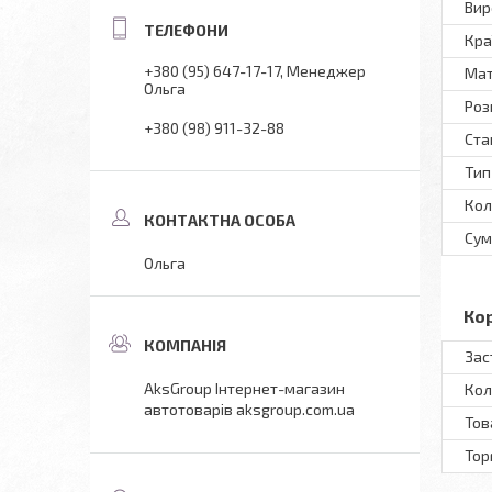
Вир
Кра
+380 (95) 647-17-17
Менеджер
Мат
Ольга
Роз
+380 (98) 911-32-88
Ста
Тип
Кол
Сум
Ольга
Ко
Зас
AksGroup Інтернет-магазин
Кол
автотоварів aksgroup.com.ua
Тов
Тор