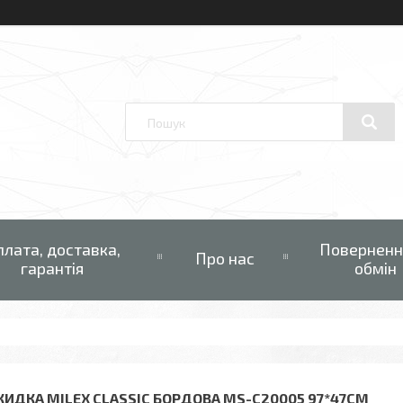
плата, доставка,
Поверненн
Про нас
гарантія
обмін
КИДКА MILEX CLASSIC БОРДОВА MS-C20005 97*47СМ