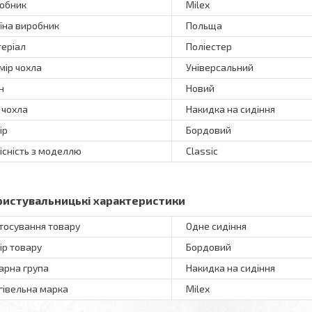
обник
Milex
їна виробник
Польща
еріал
Поліестер
мір чохла
Універсальний
н
Новий
 чохла
Накидка на сидіння
ір
Бордовий
існість з моделлю
Classic
ристувальницькі характеристики
тосування товару
Одне сидіння
ір товару
Бордовий
арна група
Накидка на сидіння
гівельна марка
Milex